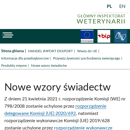
PL
EN
GŁÓWNY INSPEKTORAT
WETERYNARII
menu
Fundusze
BiP
/
/
/
Strona główna
HANDEL IMPORT EKSPORT
Wwóz do UE
/
/
Informacje dla przedsiębiorców
Przywóz żywności pochodzenia zwierzęcego
/
Produkty mięsne
Nowe wzory świadectw
Nowe wzory świadectw
Z dniem 21 kwietnia 2021 r. rozporządzenie Komisji (WE) nr
798/2008 zostanie uchylone przez
rozporządzenie
delegowane Komisji (UE) 2020/692
, natomiast
rozporządzenie wykonawcze Komisji (UE) 2019/628
zostanie uchylone przez
rozporządzenie wykonawcze