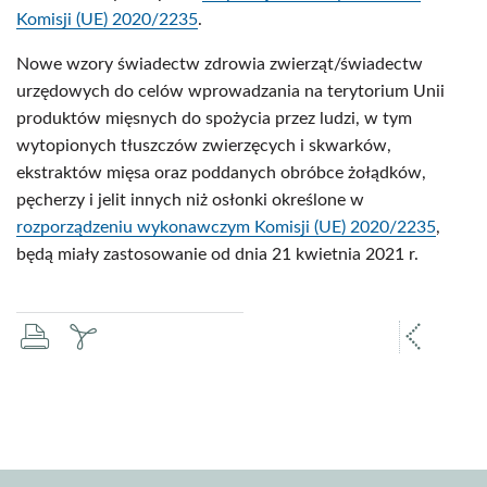
Komisji (UE) 2020/2235
.
Nowe wzory świadectw zdrowia zwierząt/świadectw
urzędowych do celów wprowadzania na terytorium Unii
produktów mięsnych do spożycia przez ludzi, w tym
wytopionych tłuszczów zwierzęcych i skwarków,
ekstraktów mięsa oraz poddanych obróbce żołądków,
pęcherzy i jelit innych niż osłonki określone w
rozporządzeniu wykonawczym Komisji (UE) 2020/2235
,
będą miały zastosowanie od dnia 21 kwietnia 2021 r.
drukuj
zapisz
popr
pdf
stron