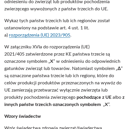
odniesieniu do zwierząt lub produktów pochodzenia
zwierzęcego wywożonych z państw trzecich do UE.
Wykaz tych państw trzecich lub ich regionów został
ustanowiony na podstawie art. 4 ust. 1 lit.
a)
rozporządzenia (UE) 2023/905
.
W załączniku XVIa do rozporządzenia (UE)
2021/405 zatwierdzone przez KE państwa trzecie są
oznaczone symbolem „
X
” w odniesieniu do odpowiednich
gatunków zwierząt lub towarów. Natomiast symbolem „
∆
”
są oznaczone państwa trzecie lub ich regiony, które do
celów produkcji produktów przeznaczonych na wywóz do
UE zamierzają przetwarzać wyłącznie zwierzęta lub
produkty pochodzenia zwierzęcego
pochodzące z UE
albo
z
innych państw trzecich oznaczonych symbolem
„
X
”.
Wzory świadectw
Wzór świadectwa zdrowia zwierząt/świadectwa