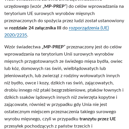
urzędowego (wzór „
MP-PREP
”) do celów wprowadzania na
terytorium UE surowych wyrobów mięsnych
przeznaczonych do spożycia przez ludzi został ustanowiony
w
rozdziale 24 załącznika III
do
rozporządzenia (UE)
2020/2235
.
Wzór świadectwa „
MP-PREP
” przeznaczony jest do celów
wprowadzania na terytorium Unii surowych wyrobów
mięsnych przygotowanych ze świeżego mięsa bydła, owiec
lub kóz, domowych ras świń, wielbłądowatych lub
jeleniowatych, lub zwierząt z rodziny wołowatych innych
niż bydło, owce i kozy, dzikich ras świń, zającowatych,
drobiu innego niż ptaki bezgrzebieniowe, ptaków łownych i
dzikich ssaków lądowych innych niż zwierzęta kopytne i
zającowate, również w przypadku gdy Unia nie jest
ostatecznym miejscem przeznaczenia takiego surowego
wyrobu mięsnego, czyli w przypadku
tranzytu przez UE
przesyłek pochodzących z państw trzecich i