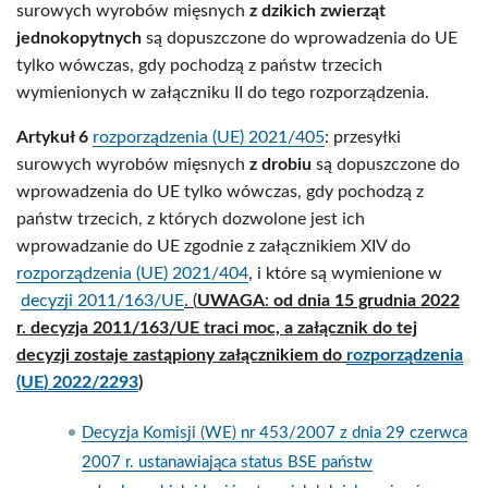
surowych wyrobów mięsnych
z dzikich zwierząt
jednokopytnych
są dopuszczone do wprowadzenia do UE
tylko wówczas, gdy pochodzą z państw trzecich
wymienionych w załączniku II do tego rozporządzenia.
Artykuł 6
rozporządzenia (UE) 2021/405
: przesyłki
surowych wyrobów mięsnych
z drobiu
są dopuszczone do
wprowadzenia do UE tylko wówczas, gdy pochodzą z
państw trzecich, z których dozwolone jest ich
wprowadzanie do UE zgodnie z załącznikiem XIV do
rozporządzenia (UE) 2021/404
, i które są wymienione w
decyzji 2011/163/UE
. (
UWAGA
:
od dnia 15 grudnia 2022
r. decyzja 2011/163/UE traci moc, a załącznik do tej
decyzji zostaje zastąpiony załącznikiem do
rozporządzenia
(UE) 2022/2293
)
Decyzja Komisji (WE) nr 453/2007 z dnia 29 czerwca
2007 r. ustanawiająca status BSE państw