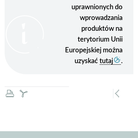
uprawnionych do
wprowadzania
produktów na
terytorium Unii
Europejskiej można
uzyskać
tutaj
.
drukuj
zapisz
popr
pdf
stron