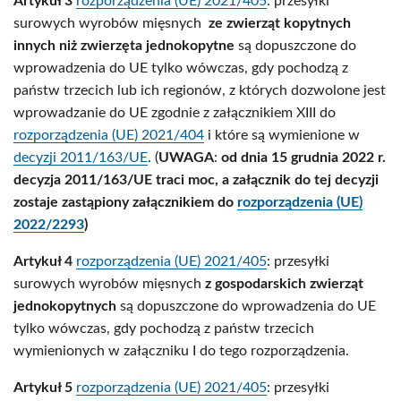
Artykuł 3
rozporządzenia (UE) 2021/405
: przesyłki
surowych wyrobów mięsnych
ze zwierząt kopytnych
innych niż zwierzęta jednokopytne
są dopuszczone do
wprowadzenia do UE tylko wówczas, gdy pochodzą z
państw trzecich lub ich regionów, z których dozwolone jest
wprowadzanie do UE zgodnie z załącznikiem XIII do
rozporządzenia (UE) 2021/404
i które są wymienione w
decyzji 2011/163/UE
. (
UWAGA
:
od dnia 15 grudnia 2022 r.
decyzja 2011/163/UE traci moc, a załącznik do tej decyzji
zostaje zastąpiony załącznikiem do
rozporządzenia (UE)
2022/2293
)
Artykuł 4
rozporządzenia (UE) 2021/405
: przesyłki
surowych wyrobów mięsnych
z gospodarskich
zwierząt
jednokopytnych
są dopuszczone do wprowadzenia do UE
tylko wówczas, gdy pochodzą z państw trzecich
wymienionych w załączniku I do tego rozporządzenia.
Artykuł 5
rozporządzenia (UE) 2021/405
: przesyłki