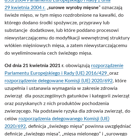
853/2004 Parlamentu Europejskiego i Rady z dnia
29 kwietnia 2004 r.
„
surowe wyroby mięsne
” oznaczają
świeże mięso, w tym mięso rozdrobnione na kawałki, do
którego dodano środki spożywcze, przyprawy lub
substancje
dodatkowe, lub które poddano procesowi
niewystarczającemu do modyfikacji wewnętrznej struktury
włókien mięśniowych mięsa, a zatem niewystarczającemu
do wyeliminowania cech świeżego mięsa.
Od dnia 21 kwietnia 2021 r.
obowiązują
rozporządzenie
Parlamentu Europejskiego i Rady (UE) 2016/429
oraz
rozporządzenie delegowane Komisji (UE) 2020/692
, które
uzupełnia i ustanawia wymagania w zakresie zdrowia
zwierząt dla poszczególnych gatunków i kategorii zwierząt
oraz pozyskanych z nich produktów pochodzenia
zwierzęcego. Na podstawie ryzyka dla zdrowia zwierząt, do
celów
rozporządzenia delegowanego Komisji (UE)
2020/692
, definicja „świeżego mięsa” powinna uwzględniać
definicje „świeżego mięsa”, „mięsa mielonego” i „surowego