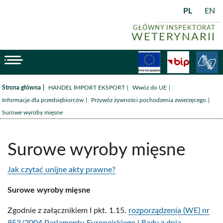
PL
EN
GŁÓWNY INSPEKTORAT
WETERYNARII
menu
Fundusze
BiP
/
/
/
Strona główna
HANDEL IMPORT EKSPORT
Wwóz do UE
/
/
Informacje dla przedsiębiorców
Przywóz żywności pochodzenia zwierzęcego
Surowe wyroby mięsne
Surowe wyroby mięsne
Jak czytać unijne akty prawne?
Surowe wyroby mięsne
Zgodnie z załącznikiem I pkt. 1.15.
rozporządzenia (WE) nr