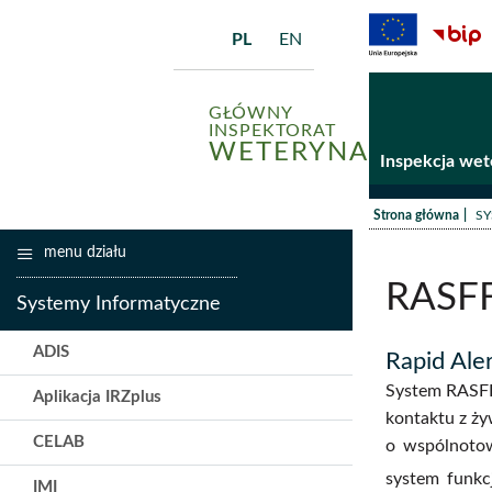
PL
EN
GŁÓWNY
INSPEKTORAT
WETERYNARII
Inspekcja wet
/
Strona główna
SY
menu działu
RASF
Systemy Informatyczne
ADIS
Rapid Ale
System RASFF
Aplikacja IRZplus
kontaktu z ż
CELAB
o wspólnotow
system funk
IMI