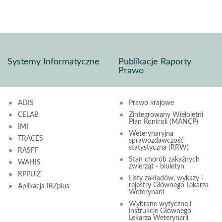
Systemy Informatyczne
Publikacje Raporty
Prawo
ADIS
Prawo krajowe
CELAB
Zintegrowany Wieloletni
Plan Kontroli (MANCP)
IMI
Weterynaryjna
TRACES
sprawozdawczość
statystyczna (RRW)
RASFF
Stan chorób zakaźnych
WAHIS
zwierząt - biuletyn
RPPUiŻ
Listy zakładów, wykazy i
rejestry Głównego Lekarza
Aplikacja IRZplus
Weterynarii
Wybrane wytyczne i
instrukcje Głównego
Lekarza Weterynarii