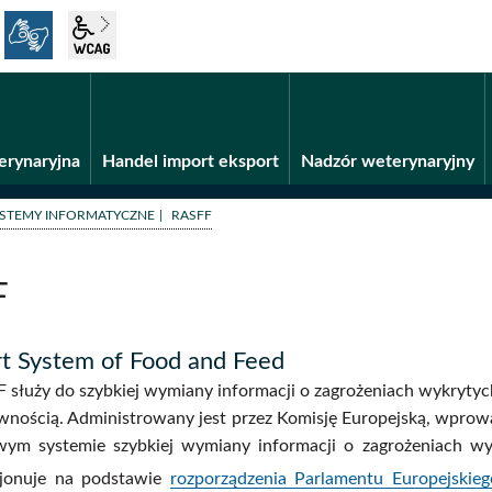
język migowy
wcag2.1
Fundusze unijne
BiP
erynaryjna
Handel import eksport
Nadzór weterynaryjny
/
STEMY INFORMATYCZNE
RASFF
F
rt System of Food and Feed
 służy do szybkiej wymiany informacji o zagrożeniach wykrytyc
ywnością. Administrowany jest przez Komisję Europejską, wprow
ym systemie szybkiej wymiany informacji o zagrożeniach w
cjonuje na podstawie
rozporządzenia Parlamentu Europejskie