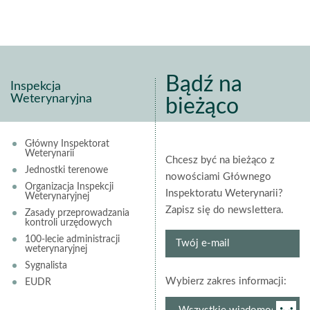
Bądź na
Inspekcja
Weterynaryjna
bieżąco
Główny Inspektorat
Weterynarii
Chcesz być na bieżąco z
Jednostki terenowe
nowościami Głównego
Organizacja Inspekcji
Inspektoratu Weterynarii?
Weterynaryjnej
Zapisz się do newslettera.
Zasady przeprowadzania
kontroli urzędowych
Twój
100-lecie administracji
weterynaryjnej
e-
Sygnalista
mail
grup
Wybierz zakres informacji:
EUDR
newsl