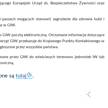
jącego Europejski Urząd ds. Bezpieczeństwa Żywności oraz
paszach mogących stanowić zagrożenie dla zdrowia ludzi i
ię w GIW.
o GIW pocztą elektroniczną. Otrzymane informacje dotyczące
wierząt GIW przekazuje do Krajowego Punktu Kontaktowego w
głoszone przez wszystkie państwa.
wane przez GIW do właściwych terenowo jednostek IW lub
roniczną.
ępne są
tutaj
.
poprz
strona