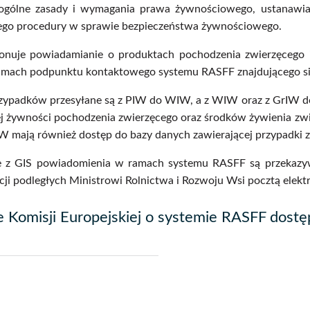
 ogólne zasady i wymagania prawa żywnościowego, ustanawia
ego procedury w sprawie bezpieczeństwa żywnościowego.
nuje powiadamianie o produktach pochodzenia zwierzęcego i 
ramach podpunktu kontaktowego systemu RASFF znajdującego s
rzypadków przesyłane są z PIW do WIW, a z WIW oraz z GrIW d
ej żywności pochodzenia zwierzęcego oraz środków żywienia z
W mają również dostęp do bazy danych zawierającej przypadki z
 z GIS powiadomienia w ramach systemu RASFF są przekazy
cji podległych Ministrowi Rolnictwa i Rozwoju Wsi pocztą elekt
e Komisji Europejskiej o systemie RASFF dost
j
pisz
f