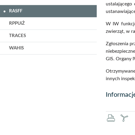
ustalającego
RASFF
ustanawiając
RPPUiŻ
W IW funkcjo
zwierząt, w 
TRACES
Zgłoszenia p
WAHIS
niebezpieczn
GIS. Organy I
Otrzymywane
innych inspek
Informacj
druku
za
pd