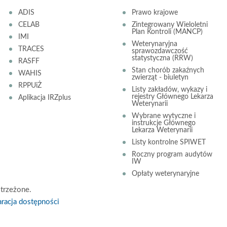
ADIS
Prawo krajowe
CELAB
Zintegrowany Wieloletni
Plan Kontroli (MANCP)
IMI
Weterynaryjna
TRACES
sprawozdawczość
statystyczna (RRW)
RASFF
Stan chorób zakaźnych
WAHIS
zwierząt - biuletyn
RPPUiŻ
Listy zakładów, wykazy i
rejestry Głównego Lekarza
Aplikacja IRZplus
Weterynarii
Wybrane wytyczne i
instrukcje Głównego
Lekarza Weterynarii
Listy kontrolne SPIWET
Roczny program audytów
IW
Opłaty weterynaryjne
trzeżone.
racja dostępności