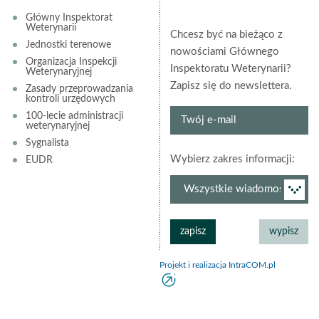
Główny Inspektorat
Weterynarii
Chcesz być na bieżąco z
Jednostki terenowe
nowościami Głównego
Organizacja Inspekcji
Inspektoratu Weterynarii?
Weterynaryjnej
Zapisz się do newslettera.
Zasady przeprowadzania
kontroli urzędowych
Twój
100-lecie administracji
weterynaryjnej
e-
Sygnalista
mail
grup
Wybierz zakres informacji:
EUDR
newsl
Projekt i realizacja IntraCOM.pl