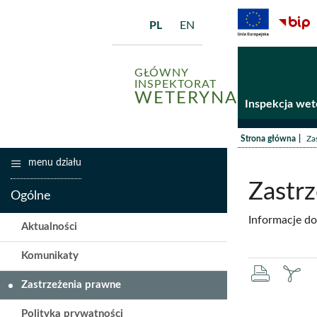
PL
EN
GŁÓWNY
INSPEKTORAT
WETERYNARII
Inspekcja wet
/
Strona główna
Za
menu działu
Zastr
Ogólne
Informacje do
Aktualności
Komunikaty
druku
za
Zastrzeżenia prawne
pd
Polityka prywatności