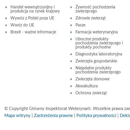
Handel wewnątrzunijny i
Żywność pochodzenia
produkcja na rynek krajowy
zwierzęcego
Wywóz z Polski poza UE
Zdrowie zwierząt
Wwóz do UE
Pasze
Brexit - ważne informacje
Farmacja weterynaryjna
Uboczne produkty
pochodzenia zwierzęcego i
produkty pochodne
Diagnostyka laboratoryjna
Zwierzęta gospodarskie
Niejadalne produkty
pochodzenia zwierzęcego
Zwierzęta domowe
Akwakultura
Ochrona zwierząt
© Copyright Główny Inspektorat Weterynarii. Wszelkie prawa zas
Mapa witryny
|
Zastrzeżenia prawne
|
Polityka prywatności
|
Dekla