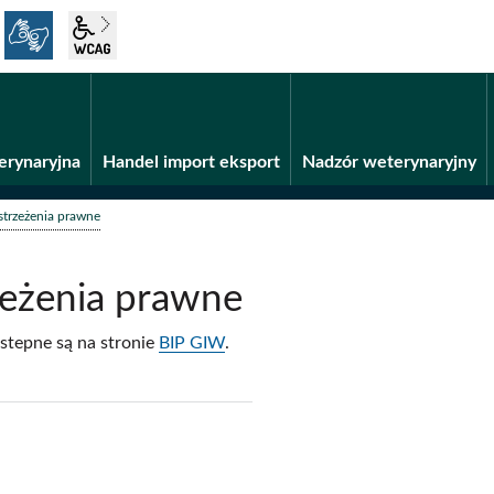
język migowy
wcag2.1
Fundusze unijne
BiP
erynaryjna
Handel import eksport
Nadzór weterynaryjny
strzeżenia prawne
zeżenia prawne
stepne są na stronie
BIP GIW
.
j
pisz
f