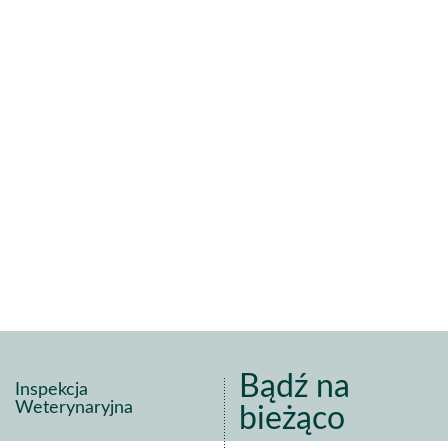
Bądź na
Inspekcja
Weterynaryjna
bieżąco