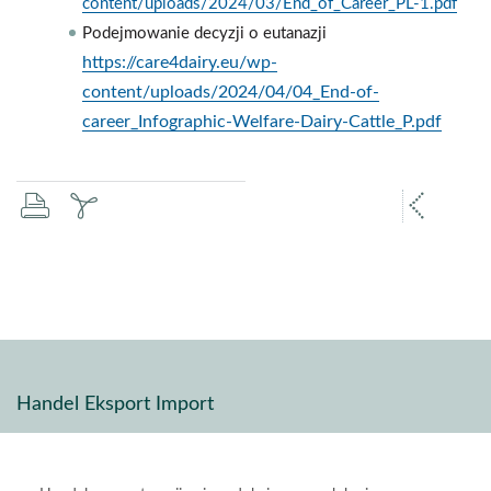
content/uploads/2024/03/End_of_Career_PL-1.pdf
Podejmowanie decyzji o eutanazji
https://care4dairy.eu/wp-
content/uploads/2024/04/04_End-of-
career_Infographic-Welfare-Dairy-Cattle_P.pdf
drukuj
zapisz
popr
pdf
stron
Handel Eksport Import