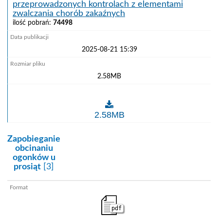
przeprowadzonych kontrolach z elementami
zwalczania chorób zakaźnych
ilość pobrań:
74498
2025-08-21 15:39
2.58MB
Instrukcja BP.0200.1.2.2024 w sprawie postępowani
2.58MB
kategoria:
Zapobieganie
obcinaniu
ogonków u
prosiąt
[3]
pdf