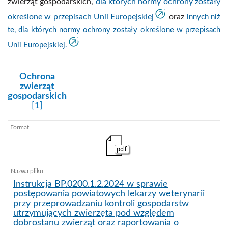
zwierząt gospodarskich,
dla których normy ochrony zostały
określone w przepisach Unii Europejskiej
oraz
innych niż
te, dla których normy ochrony zostały określone w przepisach
Unii Europejskiej.
kategoria:
Ochrona
zwierząt
gospodarskich
[1]
pdf
Instrukcja BP.0200.1.2.2024 w sprawie
postępowania powiatowych lekarzy weterynarii
przy przeprowadzaniu kontroli gospodarstw
utrzymujących zwierzęta pod względem
dobrostanu zwierząt oraz raportowania o