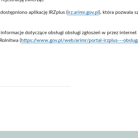
ostępniono aplikację IRZplus (
irz.arimr.gov.pl
), która pozwala 
nformacje dotyczące obsługi obsługi zgłoszeń w przez internet d
Rolnitwa (
https://www.gov.pl/web/arimr/portal-irzplus---obslug
j
pisz
f