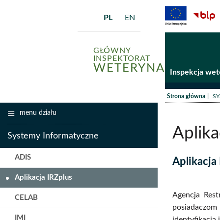
PL
EN
GŁÓWNY
INSPEKTORAT
WETERYNARII
Inspekcja wet
/
Strona główna
SY
menu działu
Aplika
Systemy Informatyczne
ADIS
Aplikacja
Aplikacja IRZplus
Agencja Restr
CELAB
posiadaczom 
IMI
identyfikacją 