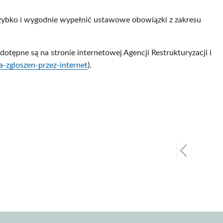
szybko i wygodnie wypełnić ustawowe obowiązki z zakresu
otępne są na stronie internetowej Agencji Restrukturyzacji i
a-zgloszen-przez-internet
).
poprz
strona