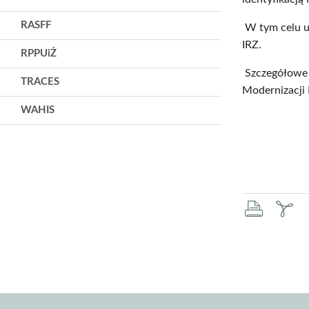
RASFF
W tym celu ud
IRZ.
RPPUiŻ
Szczegółowe i
TRACES
Modernizacji 
WAHIS
druku
za
pd