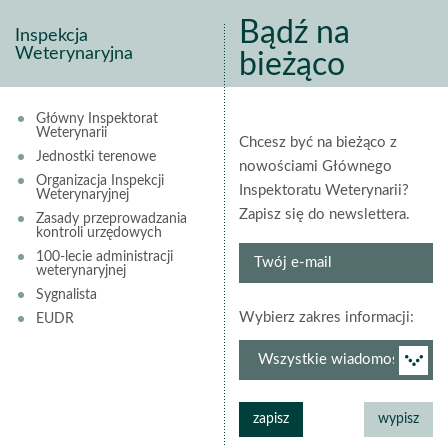
Bądź na
Inspekcja
Weterynaryjna
bieżąco
Główny Inspektorat
Weterynarii
Chcesz być na bieżąco z
Jednostki terenowe
nowościami Głównego
Organizacja Inspekcji
Inspektoratu Weterynarii?
Weterynaryjnej
Zapisz się do newslettera.
Zasady przeprowadzania
kontroli urzędowych
Twój
100-lecie administracji
weterynaryjnej
e-
Sygnalista
mail
grup
Wybierz zakres informacji:
EUDR
newsl