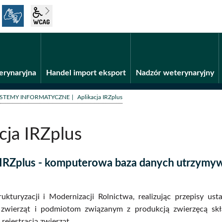
język migowy
wcag2.1
Fundusze unijne
BiP
erynaryjna
Handel import eksport
Nadzór weterynaryjny
/
STEMY INFORMATYCZNE
Aplikacja IRZplus
cja IRZplus
 IRZplus - komputerowa baza danych utrzymy
ukturyzacji i Modernizacji Rolnictwa, realizując przepisy usta
zwierząt i podmiotom związanym z produkcją zwierzęcą sk
i rejestracją zwierząt.