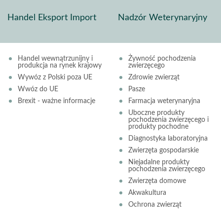
Handel Eksport Import
Nadzór Weterynaryjny
Handel wewnątrzunijny i
Żywność pochodzenia
produkcja na rynek krajowy
zwierzęcego
Wywóz z Polski poza UE
Zdrowie zwierząt
Wwóz do UE
Pasze
Brexit - ważne informacje
Farmacja weterynaryjna
Uboczne produkty
pochodzenia zwierzęcego i
produkty pochodne
Diagnostyka laboratoryjna
Zwierzęta gospodarskie
Niejadalne produkty
pochodzenia zwierzęcego
Zwierzęta domowe
Akwakultura
Ochrona zwierząt