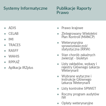
Systemy Informatyczne
Publikacje Raporty
Prawo
ADIS
Prawo krajowe
CELAB
Zintegrowany Wieloletni
Plan Kontroli (MANCP)
IMI
Weterynaryjna
TRACES
sprawozdawczość
statystyczna (RRW)
RASFF
Stan chorób zakaźnych
WAHIS
zwierząt - biuletyn
RPPUiŻ
Listy zakładów, wykazy i
rejestry Głównego Lekarza
Aplikacja IRZplus
Weterynarii
Wybrane wytyczne i
instrukcje Głównego
Lekarza Weterynarii
Listy kontrolne SPIWET
Roczny program audytów
IW
Opłaty weterynaryjne