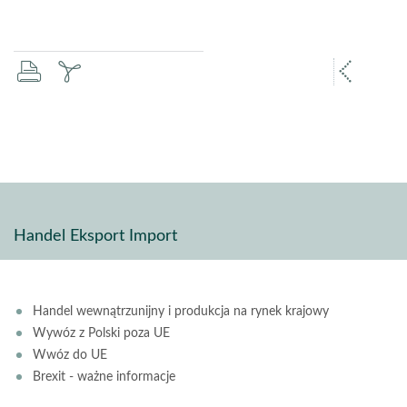
drukuj
zapisz
popr
pdf
stron
Handel Eksport Import
Handel wewnątrzunijny i produkcja na rynek krajowy
Wywóz z Polski poza UE
Wwóz do UE
Brexit - ważne informacje