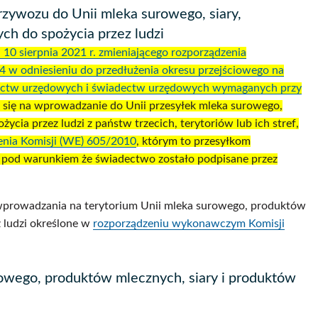
przywozu do Unii mleka surowego, siary,
ch do spożycia przez ludzi
0 sierpnia 2021 r. zmieniającego rozporządzenia
 w odniesieniu do przedłużenia okresu przejściowego na
dectw urzędowych i świadectw urzędowych wymaganych przy
 się na wprowadzanie do Unii przesyłek mleka surowego,
cia przez ludzi z państw trzecich, terytoriów lub ich stref,
enia Komisji (WE) 605/2010
, którym to przesyłkom
pod warunkiem że świadectwo zostało podpisane przez
prowadzania na terytorium Unii mleka surowego, produktów
z ludzi określone w
rozporządzeniu wykonawczym Komisji
rowego, produktów mlecznych, siary i produktów