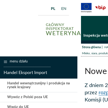
PL
EN
GŁÓWNY
INSPEKTORAT
WETERYNARII
Inspekcja wet
/
Strona główna
HA
Mleko, siara, produk
menu działu
Nowe 
Handel Eksport Import
Handel wewnątrzunijny i produkcja na
Z dniem 2
rynek krajowy
przez
roz
Wywóz z Polski poza UE
Komisji (
Wwóz do UE