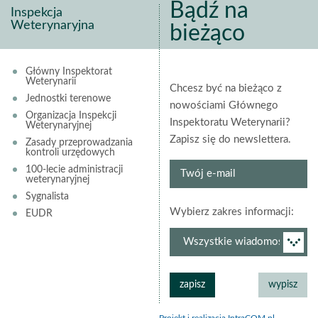
Bądź na
Inspekcja
Weterynaryjna
bieżąco
Główny Inspektorat
Weterynarii
Chcesz być na bieżąco z
Jednostki terenowe
nowościami Głównego
Organizacja Inspekcji
Inspektoratu Weterynarii?
Weterynaryjnej
Zapisz się do newslettera.
Zasady przeprowadzania
kontroli urzędowych
Twój
100-lecie administracji
weterynaryjnej
e-
Sygnalista
mail
grup
Wybierz zakres informacji:
EUDR
newsl
Projekt i realizacja IntraCOM.pl