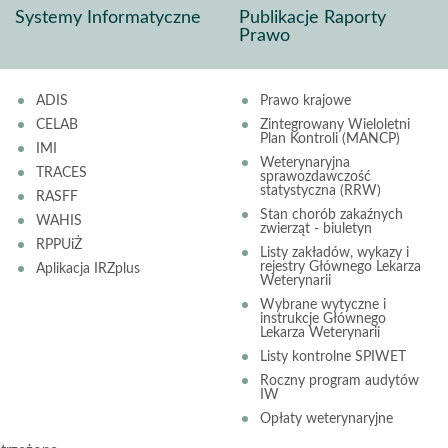
Systemy Informatyczne
Publikacje Raporty
Prawo
ADIS
Prawo krajowe
CELAB
Zintegrowany Wieloletni
Plan Kontroli (MANCP)
IMI
Weterynaryjna
TRACES
sprawozdawczość
statystyczna (RRW)
RASFF
Stan chorób zakaźnych
WAHIS
zwierząt - biuletyn
RPPUiŻ
Listy zakładów, wykazy i
rejestry Głównego Lekarza
Aplikacja IRZplus
Weterynarii
Wybrane wytyczne i
instrukcje Głównego
Lekarza Weterynarii
Listy kontrolne SPIWET
Roczny program audytów
IW
Opłaty weterynaryjne