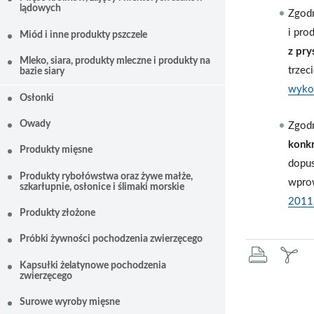
lądowych
Zgodn
i pro
Miód i inne produkty pszczele
z pry
Mleko, siara, produkty mleczne i produkty na
trzec
bazie siary
wyko
Osłonki
Owady
Zgodn
konkr
Produkty mięsne
dopus
Produkty rybołówstwa oraz żywe małże,
wprow
szkarłupnie, osłonice i ślimaki morskie
2011
Produkty złożone
Próbki żywności pochodzenia zwierzęcego
druku
za
Kapsułki żelatynowe pochodzenia
zwierzęcego
pd
Surowe wyroby mięsne