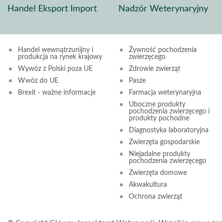
Handel Eksport Import
Nadzór Weterynaryjny
Handel wewnątrzunijny i
Żywność pochodzenia
produkcja na rynek krajowy
zwierzęcego
Wywóz z Polski poza UE
Zdrowie zwierząt
Wwóz do UE
Pasze
Brexit - ważne informacje
Farmacja weterynaryjna
Uboczne produkty
pochodzenia zwierzęcego i
produkty pochodne
Diagnostyka laboratoryjna
Zwierzęta gospodarskie
Niejadalne produkty
pochodzenia zwierzęcego
Zwierzęta domowe
Akwakultura
Ochrona zwierząt