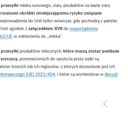
,
przesyłki
mleka surowego, siary, produktów na bazie siary
procesowi obróbki zmniejszającemu ryzyko związane
o wprowadzenia do Unii tylko wówczas, gdy pochodzą z państw
 Unii zgodnie z
załącznikiem XVII
do
rozporządzenia
163/UE
w odniesieniu do „mleka”.
,
przesyłki
produktów mlecznych,
które muszą zostać poddane
ryszczycą
, przeznaczonych do spożycia przez ludzi są
stw trzecich lub ich regionów, z których dozwolone jest ich
wykonawczego (UE) 2021/404
, i które są wymienione w
decyzji
poprz
strona