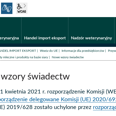
język migowy
wcag2.1
Fundusze unijne
BiP
erynaryjna
Handel import eksport
Nadzór weterynaryjny
/
/
/
NDEL IMPORT EKSPORT
Wwóz do UE
Informacje dla przedsiębiorców
Przyw
/
ty mleczne i produkty na bazie siary
Nowe wzory świadectw
wzory świadectw
1 kwietnia 2021 r. rozporządzenie Komisji (W
porządzenie delegowane Komisji (UE) 2020/69
UE) 2019/628 zostało uchylone przez
rozporzą