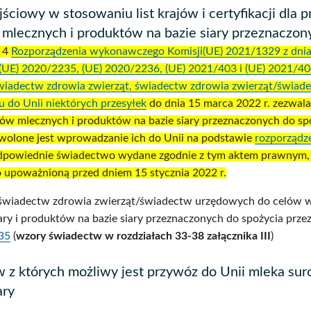
ściowy w stosowaniu list krajów i certyfikacji dla 
mlecznych i produktów na bazie siary przeznaczony
. 4
Rozporządzenia wykonawczego Komisji(UE) 2021/1329 z dnia 1
UE) 2020/2235, (UE) 2020/2236, (UE) 2021/403 i (UE) 2021/404
wiadectw zdrowia zwierząt, świadectw zdrowia zwierząt/świa
 do Unii niektórych przesyłek
do dnia 15 marca 2022 r. zezwala
tów mlecznych i produktów na bazie siary przeznaczonych do spoży
zwolone jest wprowadzanie ich do Unii na podstawie
rozporządz
dpowiednie świadectwo wydane zgodnie z tym aktem prawnym, 
 upoważnioną przed dniem 15 stycznia 2022 r.
wiadectw zdrowia zwierząt/świadectw urzędowych do celów w
ary i produktów na bazie siary przeznaczonych do spożycia prze
35
(
wzory świadectw w rozdziałach 33-38 załącznika III
)
ów z których możliwy jest przywóz do Unii mleka su
ary