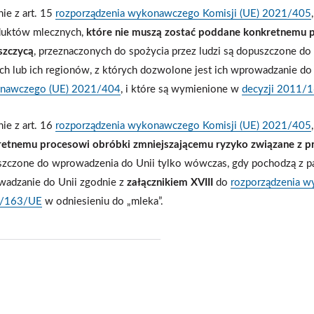
ie z art. 15
rozporządzenia wykonawczego Komisji (UE) 2021/405
duktów mlecznych,
które nie muszą zostać poddane konkretnemu 
szczycą
, przeznaczonych do spożycia przez ludzi są dopuszczone d
ich lub ich regionów, z których dozwolone jest ich wprowadzanie do
nawczego (UE) 2021/404
, i które są wymienione w
decyzji 2011/
ie z art. 16
rozporządzenia wykonawczego Komisji (UE) 2021/405
etnemu procesowi obróbki zmniejszającemu ryzyko związane z p
zczone do wprowadzenia do Unii tylko wówczas, gdy pochodzą z pań
adzanie do Unii zgodnie z
załącznikiem XVIII
do
rozporządzenia 
/163/UE
w odniesieniu do „mleka”.
j
pisz
f