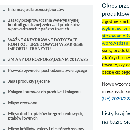
Okres przej
Informacje dla przedsiębiorców
produktów 
Zasady przeprowadzania weterynaryjnej
Zgodnie z art
kontroli granicznej zwierząt i produktów
wykonawcze (
wprowadzanych z państw trzecich
stosowanie ś
WAŻNE AKTY PRAWNE DOTYCZĄCE
wprowadzaniu
KONTROLI URZĘDOWYCH W ZAKRESIE
IMPORTU i TRANZYTU
siary, produk
z których do
ZMIANY DO ROZPORZĄDZENIA 2017/625
towarzyszy o
Przywóz żywności pochodzenia zwierzęcego
osobę do tego
Jaja i produkty jajeczne
Nowe wzory ś
mlecznych, si
Kolagen i surowce do produkcji kolagenu
(UE) 2020/22
Mięso czerwone
Listy kraj
Mięso drobiu, ptaków bezgrzebieniowych,
ptaków łownych
na bazie si
Mięso królików, zajęcy i niektórych ssaków