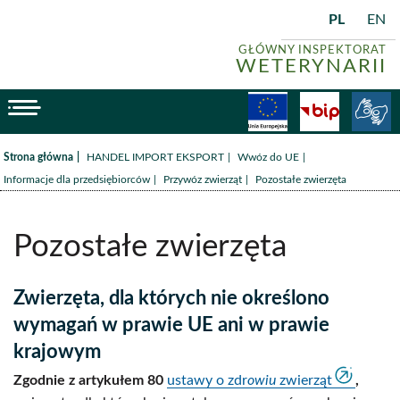
PL
EN
GŁÓWNY INSPEKTORAT
WETERYNARII
menu
Fundusze
BiP
/
/
/
Strona główna
HANDEL IMPORT EKSPORT
Wwóz do UE
/
/
Informacje dla przedsiębiorców
Przywóz zwierząt
Pozostałe zwierzęta
Pozostałe zwierzęta
Zwierzęta, dla których nie określono
wymagań w prawie UE ani w prawie
krajowym
Zgodnie z artykułem 80
ustawy o zdr
owiu
zwierząt
,