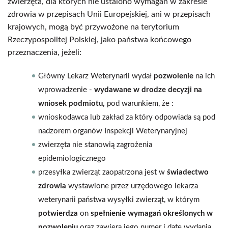
zwierzęta, dla których nie ustalono wymagań w zakresie
zdrowia w przepisach Unii Europejskiej, ani w przepisach
krajowych, mogą być przywożone na terytorium
Rzeczypospolitej Polskiej, jako państwa końcowego
przeznaczenia, jeżeli:
Główny Lekarz Weterynarii wydał
pozwolenie
na ich
wprowadzenie -
wydawane w drodze decyzji na
wniosek podmiotu,
pod warunkiem, że :
wnioskodawca lub zakład za który odpowiada są pod
nadzorem organów Inspekcji Weterynaryjnej
zwierzęta nie stanowią zagrożenia
epidemiologicznego
przesyłka zwierząt zaopatrzona jest w
świadectwo
zdrowia
wystawione przez urzędowego lekarza
weterynarii państwa wysyłki zwierząt, w którym
potwierdza
on
spełnienie wymagań określonych w
pozwoleniu
oraz zawiera jego numer i datę wydania