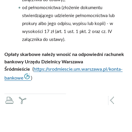
od pełnomocnictwa (złożenie dokumentu
stwierdzającego udzielenie pełnomocnictwa lub
prokury albo jego odpisu, wypisu lub kopii) - w
wysokości 17 zł (art. 1 ust. 1 pkt. 2 oraz cz. IV
załącznika do ustawy).
Opłaty skarbowe należy wnosić na odpowiedni rachunek
bankowy Urzędu Dzielnicy Warszawa
Śródmieście
(
https://srodmiescie.um.warszawa.pl/konta-
bankowe
)
drukuj
zapisz
popr
pdf
stron