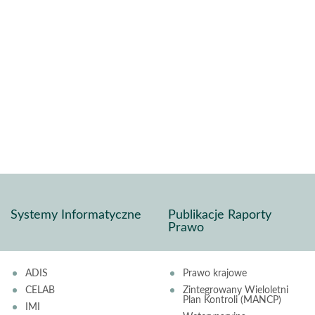
Systemy Informatyczne
Publikacje Raporty
Prawo
ADIS
Prawo krajowe
CELAB
Zintegrowany Wieloletni
Plan Kontroli (MANCP)
IMI