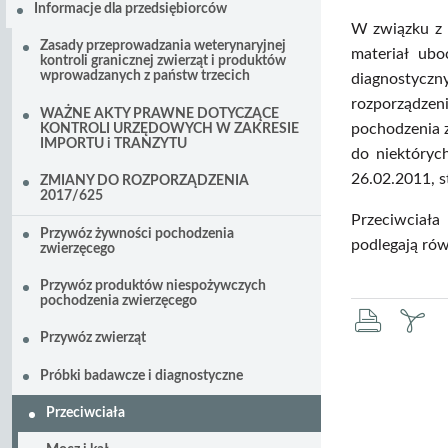
Informacje dla przedsiębiorców
W związku z 
Zasady przeprowadzania weterynaryjnej
materiał ubo
kontroli granicznej zwierząt i produktów
wprowadzanych z państw trzecich
diagnostyczn
rozporządzen
WAŻNE AKTY PRAWNE DOTYCZĄCE
pochodzenia 
KONTROLI URZĘDOWYCH W ZAKRESIE
IMPORTU i TRANZYTU
do niektóryc
26.02.2011, s
ZMIANY DO ROZPORZĄDZENIA
2017/625
Przeciwciała
Przywóz żywności pochodzenia
podlegają rów
zwierzęcego
Przywóz produktów niespożywczych
pochodzenia zwierzęcego
druku
za
Przywóz zwierząt
pd
Próbki badawcze i diagnostyczne
Przeciwciała