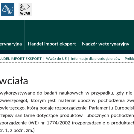
język migowy
wcag2.1
Fundusze unijne
BiP
erynaryjna
Handel import eksport
Nadzór weterynaryjny
/
/
/
NDEL IMPORT EKSPORT
Wwóz do UE
Informacje dla przedsiębiorców
Próbk
wciała
 wykorzystywane do badań naukowych w przypadku, gdy nie z
zwierzęcego), którym jest materiał uboczny pochodzenia zwi
wierzęcego, którą podaje rozporządzenie Parlamentu Europejski
przepisy sanitarne dotyczące produktów ubocznych pochodzenia
ozporządzenie (WE) nr 1774/2002 (rozporządzenie o produktac
r. 1, z późn. zm.).