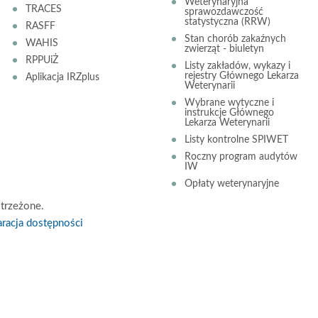
Weterynaryjna
TRACES
sprawozdawczość
statystyczna (RRW)
RASFF
Stan chorób zakaźnych
WAHIS
zwierząt - biuletyn
RPPUiŻ
Listy zakładów, wykazy i
rejestry Głównego Lekarza
Aplikacja IRZplus
Weterynarii
Wybrane wytyczne i
instrukcje Głównego
Lekarza Weterynarii
Listy kontrolne SPIWET
Roczny program audytów
IW
Opłaty weterynaryjne
trzeżone.
racja dostępności