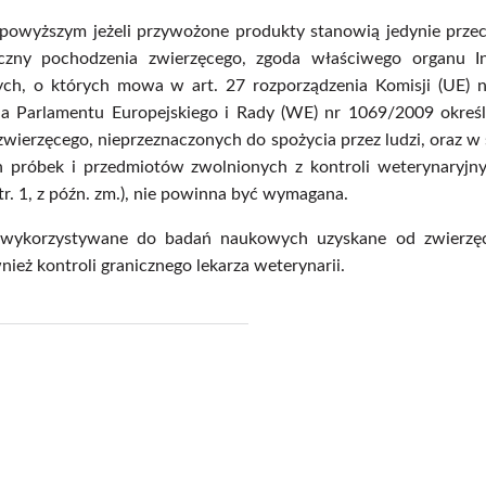
powyższym jeżeli przywożone produkty stanowią jedynie przec
czny pochodzenia zwierzęcego, zgoda właściwego organu I
ych, o których mowa w art. 27 rozporządzenia Komisji (UE) 
ia Parlamentu Europejskiego i Rady (WE) nr 1069/2009 okreś
zwierzęcego, nieprzeznaczonych do spożycia przez ludzi, oraz
h próbek i przedmiotów zwolnionych z kontroli weterynaryjn
tr. 1, z późn. zm.), nie powinna być wymagana.
 wykorzystywane do badań naukowych uzyskane od zwierzęc
nież kontroli granicznego lekarza weterynarii.
j
pisz
f