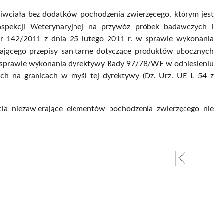
iwciała bez dodatków pochodzenia zwierzęcego, którym jest
nspekcji Weterynaryjnej na przywóz próbek badawczych i
nr 142/2011 z dnia 25 lutego 2011 r. w sprawie wykonania
lającego przepisy sanitarne dotyczące produktów ubocznych
 w sprawie wykonania dyrektywy Rady 97/78/WE w odniesieniu
ych na granicach w myśl tej dyrektywy (Dz. Urz. UE L 54 z
ia niezawierające elementów pochodzenia zwierzęcego nie
poprz
strona