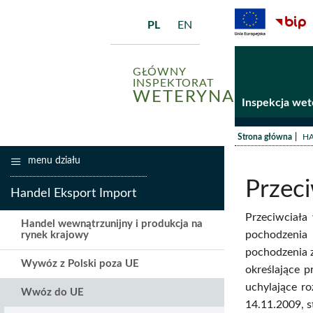
PL
EN
GŁÓWNY
INSPEKTORAT
WETERYNARII
Inspekcja wet
/
Strona główna
HA
menu działu
Przeci
Handel Eksport Import
Przeciwciała
Handel wewnątrzunijny i produkcja na
pochodzenia 
rynek krajowy
pochodzenia z
Wywóz z Polski poza UE
określające 
uchylające r
Wwóz do UE
14.11.2009, st