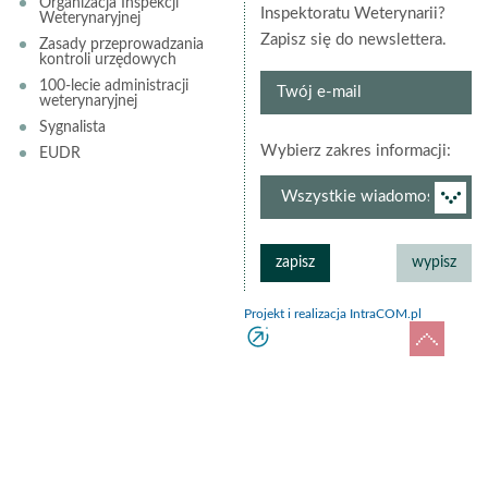
Organizacja Inspekcji
Inspektoratu Weterynarii?
Weterynaryjnej
Zapisz się do newslettera.
Zasady przeprowadzania
kontroli urzędowych
Twój
100-lecie administracji
weterynaryjnej
e-
Sygnalista
mail
grup
Wybierz zakres informacji:
EUDR
newsl
Projekt i realizacja IntraCOM.pl
do