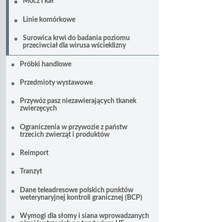
Mocz i kał
Linie komórkowe
Surowica krwi do badania poziomu
przeciwciał dla wirusa wścieklizny
Próbki handlowe
Przedmioty wystawowe
Przywóz pasz niezawierających tkanek
zwierzęcych
Ograniczenia w przywozie z państw
trzecich zwierząt i produktów
Reimport
Tranzyt
Dane teleadresowe polskich punktów
weterynaryjnej kontroli granicznej (BCP)
Wymogi dla słomy i siana wprowadzanych