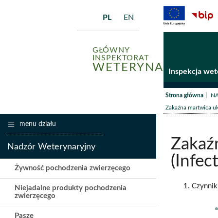
PL
EN
GŁÓWNY
INSPEKTORAT
WETERYNARII
Inspekcja wet
/
Strona główna
N
Zakaźna martwica uk
menu działu
Zakaź
Nadzór Weterynaryjny
(Infec
Żywność pochodzenia zwierzęcego
Czynnik
Niejadalne produkty pochodzenia
zwierzęcego
Pasze