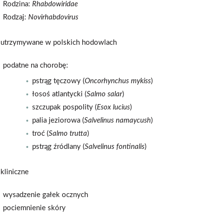
Rodzina:
Rhabdowiridae
Rodzaj:
Novirhabdovirus
 utrzymywane w polskich hodowlach
podatne na chorobę:
pstrąg tęczowy (
Oncorhynchus mykiss
)
łosoś atlantycki (
Salmo salar
)
szczupak pospolity (
Esox lucius
)
palia jeziorowa (
Salvelinus namaycush
)
troć (
Salmo trutta
)
pstrąg źródlany (
Salvelinus fontinalis
)
kliniczne
wysadzenie gałek ocznych
pociemnienie skóry