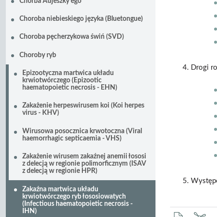
Chorba Aujeszky'ego
Choroba niebieskiego języka (Bluetongue)
Choroba pęcherzykowa świń (SVD)
Choroby ryb
Drogi ro
Epizootyczna martwica układu
krwiotwórczego (Epizootic
haematopoietic necrosis - EHN)
Zakażenie herpeswirusem koi (Koi herpes
virus - KHV)
Wirusowa posocznica krwotoczna (Viral
haemorrhagic septicaemia - VHS)
Zakażenie wirusem zakaźnej anemii łososi
z delecją w regionie polimorficznym (ISAV
z delecją w regionie HPR)
Występo
Zakaźna martwica układu
krwiotwórczego ryb łososiowatych
(Infectious haematopoietic necrosis -
IHN)