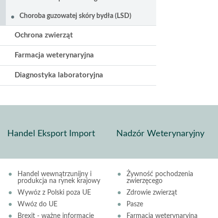
Choroba guzowatej skóry bydła (LSD)
Ochrona zwierząt
Farmacja weterynaryjna
Diagnostyka laboratoryjna
Handel Eksport Import
Nadzór Weterynaryjny
Handel wewnątrzunijny i
Żywność pochodzenia
produkcja na rynek krajowy
zwierzęcego
Wywóz z Polski poza UE
Zdrowie zwierząt
Wwóz do UE
Pasze
Brexit - ważne informacje
Farmacja weterynaryjna