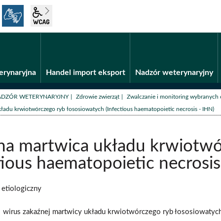
język migowy
wcag2.1
Fundusze unijne
BiP
erynaryjna
Handel import eksport
Nadzór weterynaryjny
/
/
ADZÓR WETERYNARYJNY
Zdrowie zwierząt
Zwalczanie i monitoring wybranych 
ładu krwiotwórczego ryb łososiowatych (Infectious haematopoietic necrosis - IHN)
na martwica układu krwiotwó
tious haematopoietic necrosis
 etiologiczny
wirus zakaźnej martwicy układu krwiotwórczego ryb łososiowatyc