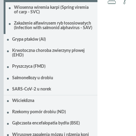
druku
za
Wiosenna wiremia karpi (Spring viremia
pd
of carp - SVC)
Zakażenie alfawirusem ryb łososiowatych
(Infection with salmonid alphavirus - SAV)
Grypa ptaków (AI)
Krwotoczna choroba zwierzyny płowej
(EHD)
Pryszczyca (FMD)
Salmonellozy u drobiu
SARS-CoV-2 u norek
Wścieklizna
Rzekomy pomór drobiu (ND)
Gąbczasta encefalopatia bydła (BSE)
Wirusowe zapalenia mózgu i rdzenia koni