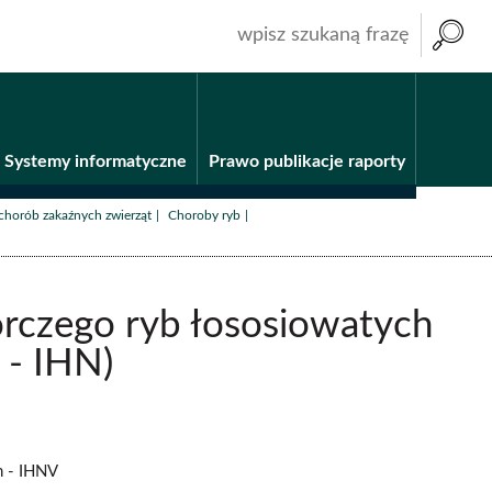
wpisz
szukaną
frazę
Systemy informatyczne
Prawo publikacje raporty
/
/
chorób zakaźnych zwierząt
Choroby ryb
rczego ryb łososiowatych
 - IHN)
h - IHNV