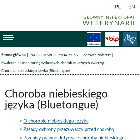
PL
EN
GŁÓWNY INSPEKTORAT
WETERYNARII
menu
Fundusze
BiP
/
/
/
Strona główna
NADZÓR WETERYNARYJNY
Zdrowie zwierząt
/
Zwalczanie i monitoring wybranych chorób zakaźnych zwierząt
Choroba niebieskiego języka (Bluetongue)
Choroba niebieskiego
języka (Bluetongue)
O chorobie niebieskiego języka
Zasady ochrony przeżuwaczy przed chorobą
Przepisy prawne dotyczące choroby niebieskiego