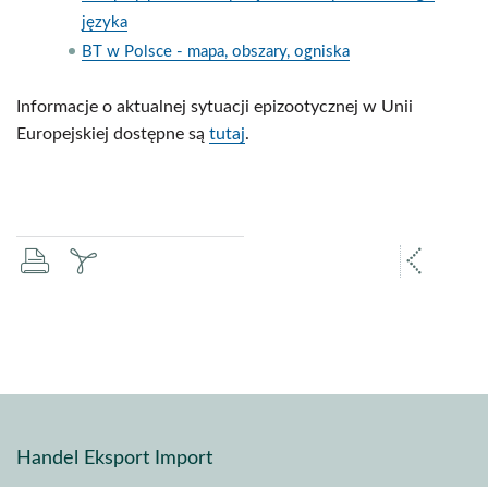
języka
BT w Polsce - mapa, obszary, ogniska
Informacje o aktualnej sytuacji epizootycznej w Unii
Europejskiej dostępne są
tutaj
.
drukuj
zapisz
popr
pdf
stron
Handel Eksport Import