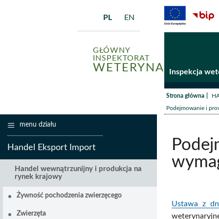
PL
EN
GŁÓWNY
INSPEKTORAT
WETERYNARII
Inspekcja wet
/
Strona główna
HA
Podejmowanie i prow
menu działu
Podej
Handel Eksport Import
wymag
Handel wewnątrzunijny i produkcja na
rynek krajowy
Żywność pochodzenia zwierzęcego
Ustawa z dni
Zwierzęta
weterynaryjne