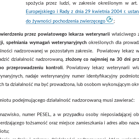
spożycia przez ludzi, w zakresie określonym w art.
Europejskiego i Rady z dnia 29 kwietnia 2004 r. usta
do żywności pochodzenia zwierzęcego
;
wierdzeniu przez powiatowego lekarza weterynarii
właściwego z
ji, spełniania wymagań weterynaryjnych
określonych dla prowadz
alności nadzorowanej w pozostałym zakresie. Powiatowy lekarz w
dzić działalność nadzorowaną,
złożony co najmniej na 30 dni pr
po przeprowadzeniu kontroli
. Powiatowy lekarz weterynarii wł
rynaryjnych, nadaje weterynaryjny numer identyfikacyjny podmi
ch ta działalność ma być prowadzona, lub osobom wykonującym okreś
iotu podejmującego działalność nadzorowaną musi zawierać:
 nazwisko, numer PESEL, a w przypadku osoby nieposiadającej o
erdzającego tożsamość oraz miejsce zamieszkania i adres albo nazwę
iotu;