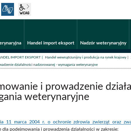
język migowy
wcag2.1
Fundusze unijne
BiP
erynaryjna
Handel import eksport
Nadzór weterynaryjny
/
NDEL IMPORT EKSPORT
Handel wewnątrzunijny i produkcja na rynek krajowy
adzenie działalności nadzorowanej - wymagania weterynaryjne
mowanie i prowadzenie działa
ania weterynaryjne
a 11 marca 2004 r. o ochronie zdrowia zwierząt oraz zwa
 dla podejmowania i prowadzenia działalności w zakresie: