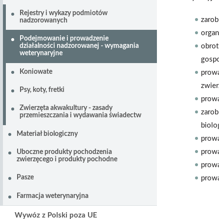
Rejestry i wykazy podmiotów
zarob
nadzorowanych
organ
Podejmowanie i prowadzenie
obrot
działalności nadzorowanej - wymagania
weterynaryjne
gospo
Koniowate
prowa
zwier
Psy, koty, fretki
prowa
Zwierzęta akwakultury - zasady
zarob
przemieszczania i wydawania świadectw
biolo
Materiał biologiczny
prowa
prowa
Uboczne produkty pochodzenia
zwierzęcego i produkty pochodne
prowa
Pasze
prowa
Farmacja weterynaryjna
Wywóz z Polski poza UE