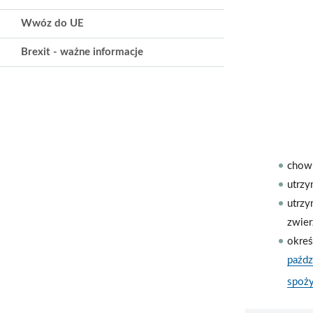
Wwóz do UE
Brexit - ważne informacje
chowu
utrzy
utrzy
zwier
okreś
paźdz
spoży