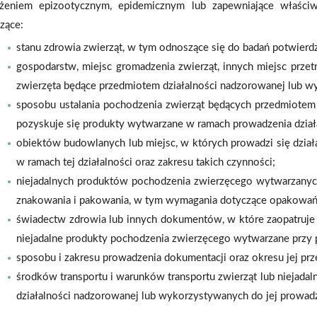
ożeniem epizootycznym, epidemicznym lub zapewniające właści
zące:
stanu zdrowia zwierząt, w tym odnoszące się do badań potwierdz
gospodarstw, miejsc gromadzenia zwierząt, innych miejsc prze
zwierzęta będące przedmiotem działalności nadzorowanej lub w
sposobu ustalania pochodzenia zwierząt będących przedmiotem d
pozyskuje się produkty wytwarzane w ramach prowadzenia dział
obiektów budowlanych lub miejsc, w których prowadzi się dzia
w ramach tej działalności oraz zakresu takich czynności;
niejadalnych produktów pochodzenia zwierzęcego wytwarzanyc
znakowania i pakowania, w tym wymagania dotyczące opakowań
świadectw zdrowia lub innych dokumentów, w które zaopatruje 
niejadalne produkty pochodzenia zwierzęcego wytwarzane przy p
sposobu i zakresu prowadzenia dokumentacji oraz okresu jej p
środków transportu i warunków transportu zwierząt lub niejad
działalności nadzorowanej lub wykorzystywanych do jej prowad