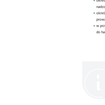
okreś
nadzo
okreś
prowa
w prz
do ha