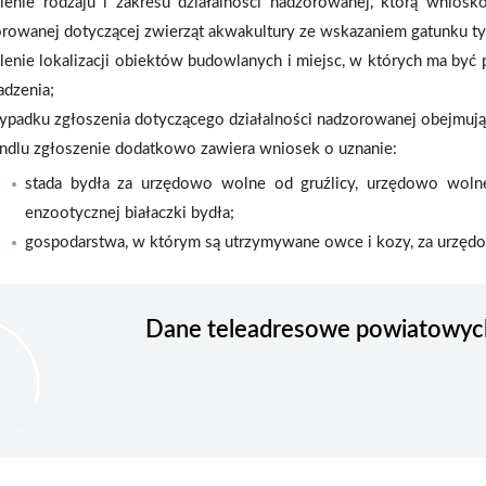
lenie rodzaju i zakresu działalności nadzorowanej, którą wnios
rowanej dotyczącej zwierząt akwakultury ze wskazaniem gatunku ty
lenie lokalizacji obiektów budowlanych i miejsc, w których ma być
dzenia;
ypadku zgłoszenia dotyczącego działalności nadzorowanej obejmując
ndlu zgłoszenie dodatkowo zawiera wniosek o uznanie:
stada bydła za urzędowo wolne od gruźlicy, urzędowo wol
enzootycznej białaczki bydła;
gospodarstwa, w którym są utrzymywane owce i kozy, za urzędo
Dane teleadresowe powiatowych 