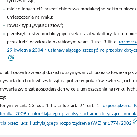
tych zwierząt;
miejsc innych niż przedsiębiorstwa produkcyjne sektora akwa
umieszczenia na rynku;
łowisk typu „wpuść i złów”;
przedsiębiorstw produkcyjnych sektora akwakultury, które umie
przez ludzi w zakresie określonym w art. 1 ust. 3 lit. c
rozporzą
29 kwietnia 2004 r. ustanawiającego szczególne przepisy doty
.
 lub hodowli zwierząt dzikich utrzymywanych przez człowieka jak 
mywania lub hodowli zwierząt na potrzeby pokazów zwierząt, ochro
mywania zwierząt gospodarskich w celu umieszczenia na rynku tych 
ząt;
lonym w art. 23 ust. 1 lit. a lub art. 24 ust. 1
rozporządzenia 
iernika 2009 r. określającego przepisy sanitarne dotyczące prod
cia przez ludzi i uchylającego rozporządzenia (WE) nr 1774/2002