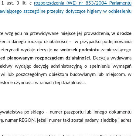
 1 ust. 3 lit. c
rozporządzenia (WE) nr 853/2004 Parlamentu
nawiającego szczególne przepisy dotyczące higieny w odniesieniu
e względu na przewidywane miejsce jej prowadzenia,
w drodze
enia danego rodzaju działalności - w przypadku podejmowania
eterynarii wydaje decyzję
na wniosek podmiotu
zamierzającego
zed planowanym rozpoczęciem działalności
. Decyzja wydawana
aściwy wydając decyzję administracyjną o spełnieniu wymagań
otowi lub poszczególnym obiektom budowlanym lub miejscom, w
lone czynności w ramach tej działalności.
bywatelstwa polskiego - numer paszportu lub innego dokumentu
, numer REGON, jeżeli numer taki został nadany, siedzibę i adres