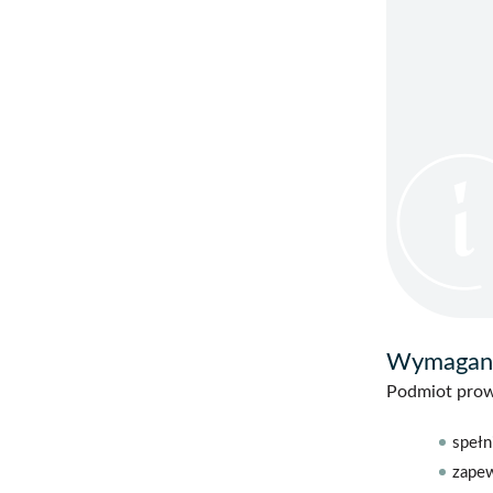
Wymagani
Podmiot prow
spełn
zapew