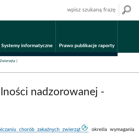
wpisz
szukaną
frazę
Systemy informatyczne
Prawo publikacje raporty
/
/
Zwierzęta
lności nadzorowanej -
lczaniu chorób zakaźnych zwierząt
określa wymagania