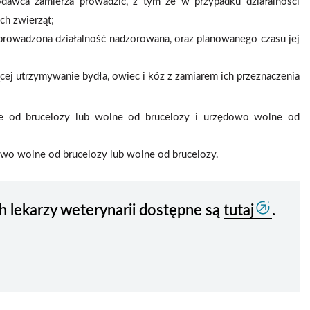
kodawca zamierza prowadzić, z tym że w przypadku działalności
ch zwierząt;
 prowadzona działalność nadzorowana, oraz planowanego czasu jej
ej utrzymywanie bydła, owiec i kóz z zamiarem ich przeznaczenia
ne od brucelozy lub wolne od brucelozy i urzędowo wolne od
wo wolne od brucelozy lub wolne od brucelozy.
lekarzy weterynarii dostępne są
tutaj
.