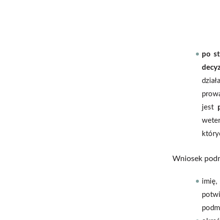
po st
decyz
dział
prowa
jest
wete
który
Wniosek podm
imię,
potwi
podm