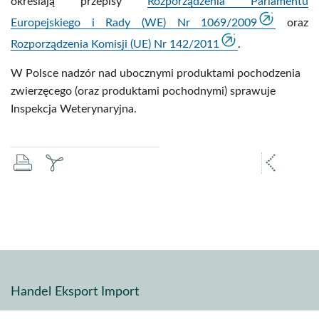
określają przepisy
Rozporządzenia Parlamentu
Europejskiego i Rady (WE) Nr 1069/2009
oraz
Rozporządzenia Komisji (UE) Nr 142/2011
.
W Polsce nadzór nad ubocznymi produktami pochodzenia
zwierzęcego (oraz produktami pochodnymi) sprawuje
Inspekcja Weterynaryjna.
drukuj
zapisz
popr
pdf
stron
Handel Eksport Import