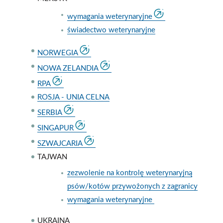
wymagania weterynaryjne
świadectwo weterynaryjne
NORWEGIA
NOWA ZELANDIA
RPA
ROSJA - UNIA CELNA
SERBIA
SINGAPUR
SZWAJCARIA
TAJWAN
zezwolenie na kontrolę weterynaryjną
psów/kotów przywożonych z zagranicy
wymagania weterynaryjne
UKRAINA