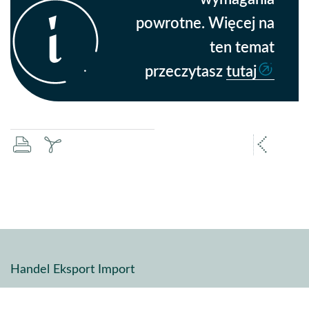
powrotne. Więcej na
ten temat
przeczytasz
tutaj
drukuj
zapisz
popr
pdf
stron
Handel Eksport Import