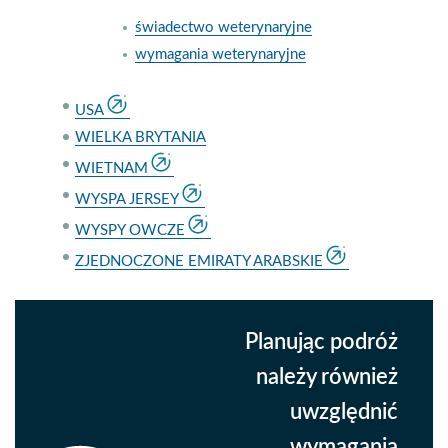
świadectwo weterynaryjne
wymagania weterynaryjne
USA
WIELKA BRYTANIA
WIETNAM
WYSPA JERSEY
WYSPY OWCZE
ZJEDNOCZONE EMIRATY ARABSKIE
Planując podróż
należy również
uwzględnić
wymagania