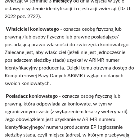
zwierząt w terminie
3 miesięcy
od dnia wejścia w życie
ustawy o systemie identyfikacji i rejestracji zwierząt (Dz.U.
2022 poz. 2727).
Właściciel koniowatego
- oznacza osobę fizyczną lub
prawną /lub osoby fizyczne lub prawne posiadające/
posiadającą prawo własności do zwierzęcia koniowatego.
Zalecane jest, aby właściciel (jeżeli nie jest jednocześnie
posiadaczem siedziby stada) uzyskał w ARiMR numer
identyfikacyjny producenta. Dzięki temu otrzyma dostęp do
Komputerowej Bazy Danych ARiMR i wgląd do danych
swoich koniowatych.
Posiadacz koniowatego
- oznacza osobę fizyczną lub
prawną, która odpowiada za koniowate, w tym w
ograniczonym czasie (z wyłączeniem lekarzy weterynarii).
Jego obowiązkiem jest uzyskanie w ARiMR numeru
identyfikacyjnego/ numeru producenta EP i zgłoszenie
siedziby stada, czyli miejsca (adres), w którym przebywają