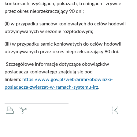
konkursach, wyścigach, pokazach, treningach i zrywce
przez okres nieprzekraczający 90 dni;
(ii) w przypadku samców koniowatych do celów hodowli
utrzymywanych w sezonie rozpłodowym;
(iii) w przypadku samic koniowatych do celów hodowli
utrzymywanych przez okres nieprzekraczający 90 dni.
Szczegółowe informacje dotyczące obowiązków
posiadacza koniowatego znajdują się pod
linkiem:
https://www.gov.pl/web/arimr/obowiazki-
posiadacza-zwierzat-w-ramach-systemu-irz
.
drukuj
zapisz
popr
pdf
stron