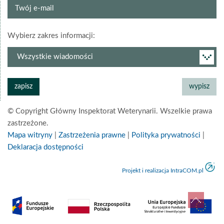
Twój
e-
mail
grupa
Wybierz zakres informacji:
newslettera
© Copyright Główny Inspektorat Weterynarii. Wszelkie prawa
zastrzeżone.
Mapa witryny
|
Zastrzeżenia prawne
|
Polityka prywatności
|
Deklaracja dostępności
Projekt i realizacja IntraCOM.pl
do