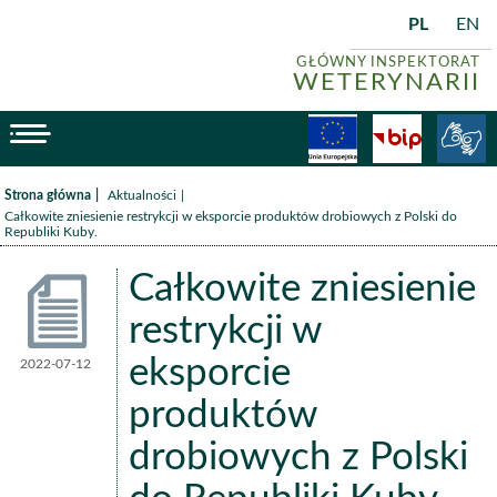
PL
EN
GŁÓWNY INSPEKTORAT
WETERYNARII
menu
Fundusze
BiP
/
/
Strona główna
Aktualności
Całkowite zniesienie restrykcji w eksporcie produktów drobiowych z Polski do
Republiki Kuby.
Całkowite zniesienie
restrykcji w
eksporcie
2022-07-12
Aktualności
produktów
drobiowych z Polski