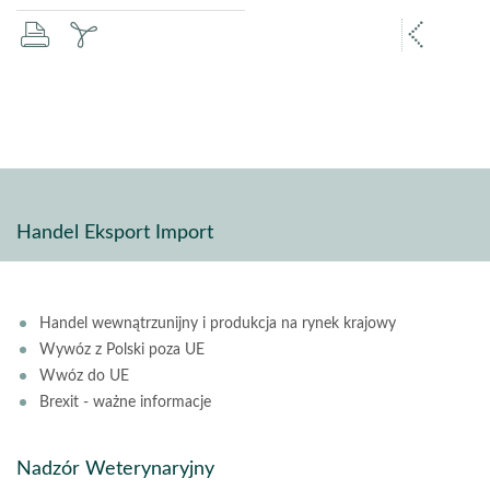
drukuj
zapisz
popr
pdf
stron
Handel Eksport Import
Handel wewnątrzunijny i produkcja na rynek krajowy
Wywóz z Polski poza UE
Wwóz do UE
Brexit - ważne informacje
Nadzór Weterynaryjny