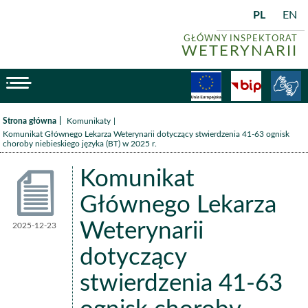
PL
EN
GŁÓWNY INSPEKTORAT
WETERYNARII
menu
Fundusze
BiP
/
/
Strona główna
Komunikaty
Komunikat Głównego Lekarza Weterynarii dotyczący stwierdzenia 41-63 ognisk
choroby niebieskiego języka (BT) w 2025 r.
Komunikat
Głównego Lekarza
Weterynarii
2025-12-23
Komunikaty
dotyczący
stwierdzenia 41-63