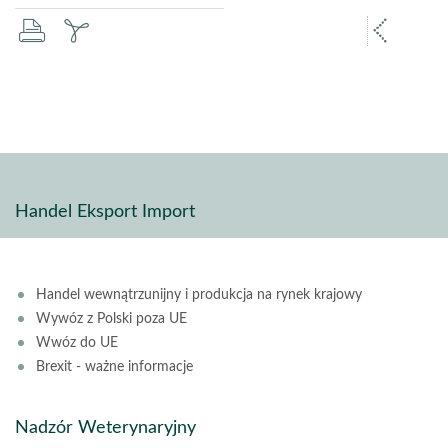
drukuj
zapisz
popr
pdf
stron
Handel Eksport Import
Handel wewnątrzunijny i produkcja na rynek krajowy
Wywóz z Polski poza UE
Wwóz do UE
Brexit - ważne informacje
Nadzór Weterynaryjny