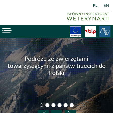
SF - informacje dla hodowców i przedsiębiorców
I
PL
EN
GŁÓWNY INSPEKTORAT
WETERYNARII
menu
Fundusze
BiP
Slider
Podróże ze zwierzętami
towarzyszącymi z państw trzecich do
Polski
slajd 1
slajd 2
slajd 3
slajd 4
slajd 5
slajd 6