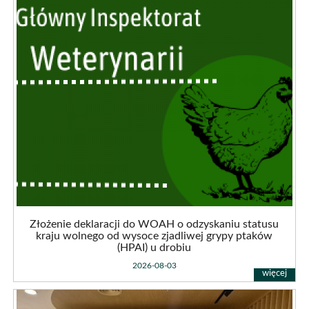
Złożenie
deklaracji
do
WOAH
o
odzyskaniu
statusu
kraju
wolnego
od
wysoce
zjadliwej
grypy
ptaków
(HPAI)
u
Złożenie deklaracji do WOAH o odzyskaniu statusu
drobiu
kraju wolnego od wysoce zjadliwej grypy ptaków
(HPAI) u drobiu
2026-08-03
Wizyta