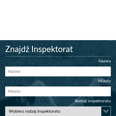
edni
Znajdź
Znajdź Inspektorat
inspektorat
Nazwa
Miasto
Rodzaj inspektoratu