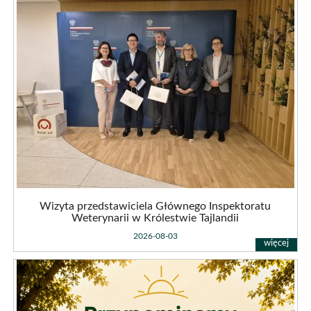
przedstawiciela
Głównego
Inspektoratu
Weterynarii
w
Królestwie
Tajlandii
Wizyta przedstawiciela Głównego Inspektoratu
Weterynarii w Królestwie Tajlandii
2026-08-03
Uwaga!
Ostrzeżenia
najwyższego
stopnia