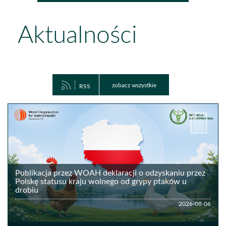
Aktualności
zobacz wszystkie
RSS
Publikacja
Ak
przez
WOAH
deklaracji
o
odzyskaniu
przez
Publikacja przez WOAH deklaracji o odzyskaniu przez
Polskę
Polskę statusu kraju wolnego od grypy ptaków u
statusu
drobiu
kraju
2026-08-06
wolnego
od