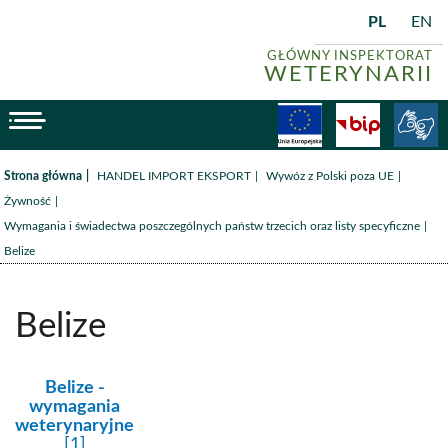
PL
EN
GŁÓWNY INSPEKTORAT
WETERYNARII
menu
Fundusze
BiP
/
/
/
Strona główna
HANDEL IMPORT EKSPORT
Wywóz z Polski poza UE
/
Żywność
/
Wymagania i świadectwa poszczególnych państw trzecich oraz listy specyficzne
Belize
Belize
kategoria:
Belize -
wymagania
weterynaryjne
[1]