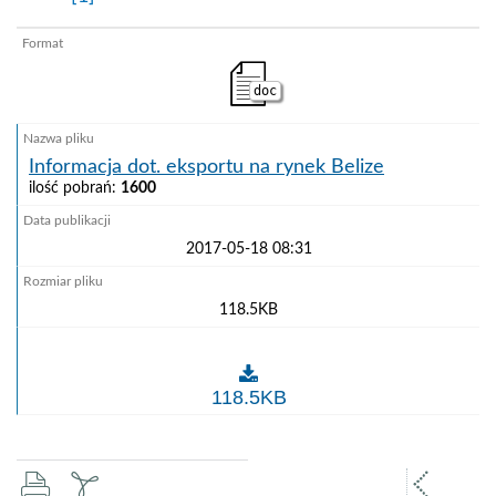
doc
Informacja dot. eksportu na rynek Belize
ilość pobrań:
1600
2017-05-18 08:31
118.5KB
Informacja dot. eksportu na rynek Belize
118.5KB
drukuj
zapisz
popr