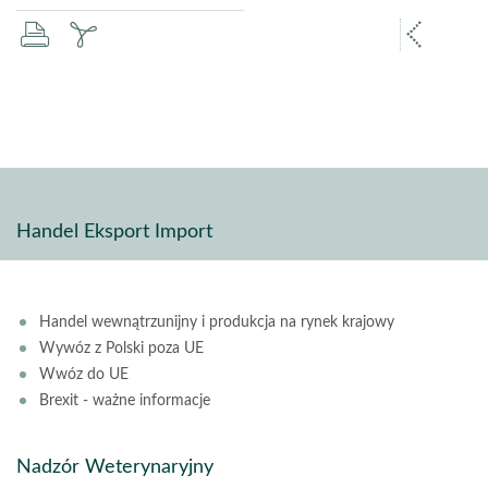
drukuj
zapisz
popr
pdf
stron
Handel Eksport Import
Handel wewnątrzunijny i produkcja na rynek krajowy
Wywóz z Polski poza UE
Wwóz do UE
Brexit - ważne informacje
Nadzór Weterynaryjny