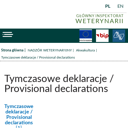
PL
EN
GŁÓWNY INSPEKTORAT
WETERYNARII
menu
Fundusze
BiP
/
/
/
Strona główna
NADZÓR WETERYNARYJNY
Akwakultura
Tymczasowe deklaracje / Provisional declarations
Tymczasowe deklaracje /
Provisional declarations
kategoria:
Tymczasowe
deklaracje /
Provisional
declarations