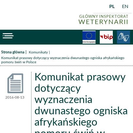
PL
EN
GŁÓWNY INSPEKTORAT
WETERYNARII
menu
Fundusze
BiP
/
/
Strona główna
Komunikaty
Komunikat prasowy dotyczący wyznaczenia dwunastego ogniska afrykańskiego
pomoru świń w Polsce
Komunikat prasowy
dotyczący
wyznaczenia
2016-08-13
Komunikaty
dwunastego ogniska
afrykańskiego