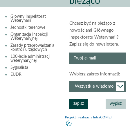
bieżąco
Główny Inspektorat
Weterynarii
Chcesz być na bieżąco z
Jednostki terenowe
nowościami Głównego
Organizacja Inspekcji
Inspektoratu Weterynarii?
Weterynaryjnej
Zapisz się do newslettera.
Zasady przeprowadzania
kontroli urzędowych
Twój
100-lecie administracji
weterynaryjnej
e-
Sygnalista
mail
grup
Wybierz zakres informacji:
EUDR
newsl
Projekt i realizacja IntraCOM.pl