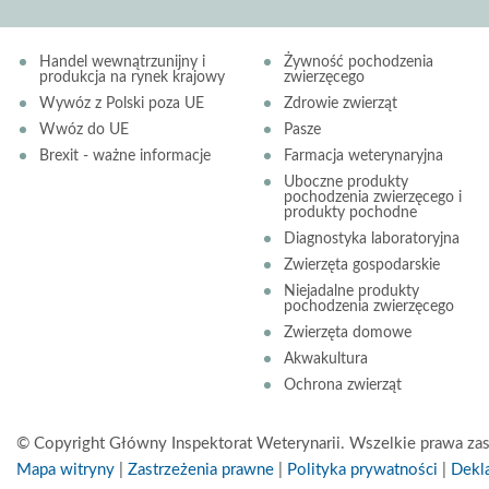
Handel wewnątrzunijny i
Żywność pochodzenia
produkcja na rynek krajowy
zwierzęcego
Wywóz z Polski poza UE
Zdrowie zwierząt
Wwóz do UE
Pasze
Brexit - ważne informacje
Farmacja weterynaryjna
Uboczne produkty
pochodzenia zwierzęcego i
produkty pochodne
Diagnostyka laboratoryjna
Zwierzęta gospodarskie
Niejadalne produkty
pochodzenia zwierzęcego
Zwierzęta domowe
Akwakultura
Ochrona zwierząt
© Copyright Główny Inspektorat Weterynarii. Wszelkie prawa zas
Mapa witryny
|
Zastrzeżenia prawne
|
Polityka prywatności
|
Dekla