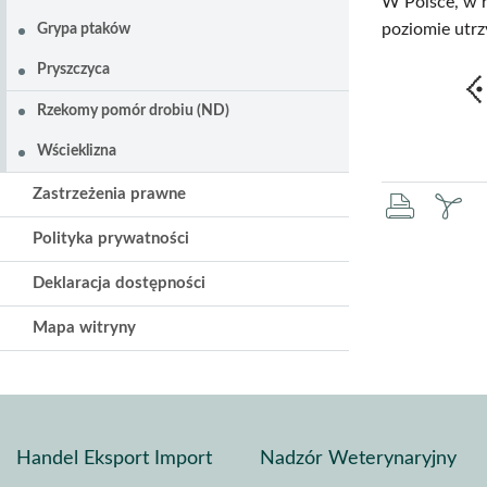
W Polsce, w 
poziomie utrz
Grypa ptaków
Pryszczyca
Rzekomy pomór drobiu (ND)
Wścieklizna
Zastrzeżenia prawne
druku
za
Polityka prywatności
pd
Deklaracja dostępności
Mapa witryny
Handel Eksport Import
Nadzór Weterynaryjny