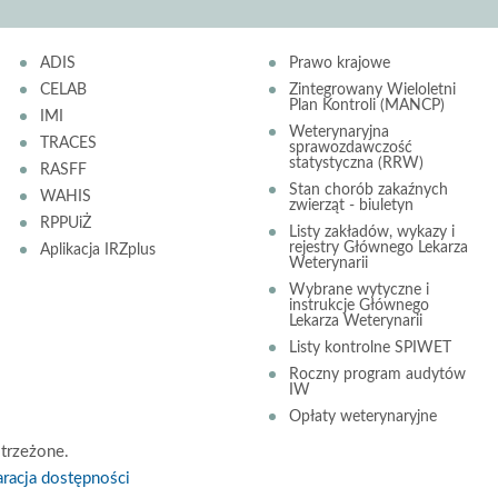
ADIS
Prawo krajowe
CELAB
Zintegrowany Wieloletni
Plan Kontroli (MANCP)
IMI
Weterynaryjna
TRACES
sprawozdawczość
statystyczna (RRW)
RASFF
Stan chorób zakaźnych
WAHIS
zwierząt - biuletyn
RPPUiŻ
Listy zakładów, wykazy i
rejestry Głównego Lekarza
Aplikacja IRZplus
Weterynarii
Wybrane wytyczne i
instrukcje Głównego
Lekarza Weterynarii
Listy kontrolne SPIWET
Roczny program audytów
IW
Opłaty weterynaryjne
trzeżone.
racja dostępności