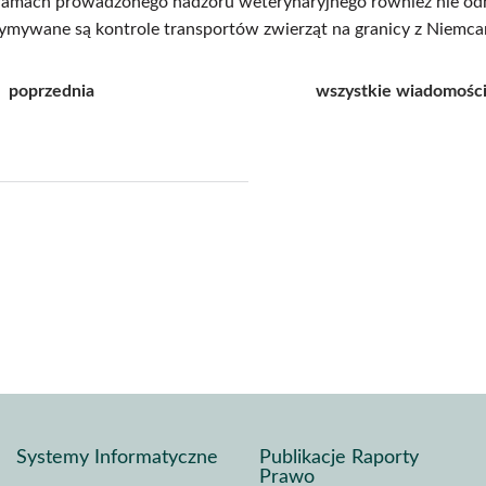
ramach prowadzonego nadzoru weterynaryjnego również nie od
ymywane są kontrole transportów zwierząt na granicy z Niemcami
poprzednia
wszystkie wiadomośc
j
pisz
f
Systemy Informatyczne
Publikacje Raporty
Prawo