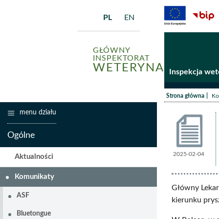
PL
EN
GŁÓWNY
INSPEKTORAT
WETERYNARII
Inspekcja wet
/
Strona główna
Ko
menu działu
Ogólne
2025-02-04
Komunik
Aktualności
Komunikaty
Główny Lekar
ASF
kierunku prys
Bluetongue