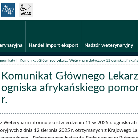
język migowy
wcag2.1
Fundusze unijne
BiP
erynaryjna
Handel import eksport
Nadzór weterynaryjny
/
munikaty
Komunikat Głównego Lekarza Weterynarii dotyczący 11 ogniska afrykańs
Komunikat Głównego Lekarza
ogniska afrykańskiego pomor
r.
aty
 Weterynarii informuje o stwierdzeniu 11 w 2025 r. ogniska a
oryjnych z dnia 12 sierpnia 2025 r. otrzymanych z Krajowego L