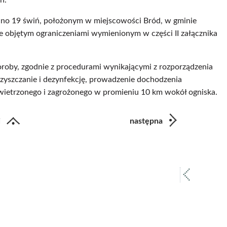
h.
o 19 świń, położonym w miejscowości Bród, w gminie
 objętym ograniczeniami wymienionym w części II załącznika
oroby, zgodnie z procedurami wynikającymi z rozporządzenia
oczyszczanie i dezynfekcję, prowadzenie dochodzenia
owietrzonego i zagrożonego w promieniu 10 km wokół ogniska.
i
następna
poprz
strona