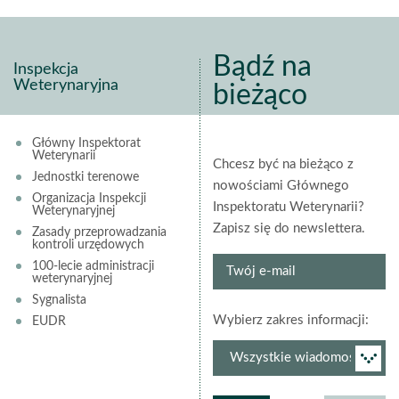
Bądź na
Inspekcja
Weterynaryjna
bieżąco
Główny Inspektorat
Weterynarii
Chcesz być na bieżąco z
Jednostki terenowe
nowościami Głównego
Organizacja Inspekcji
Inspektoratu Weterynarii?
Weterynaryjnej
Zapisz się do newslettera.
Zasady przeprowadzania
kontroli urzędowych
Twój
100-lecie administracji
weterynaryjnej
e-
Sygnalista
mail
grup
Wybierz zakres informacji:
EUDR
newsl