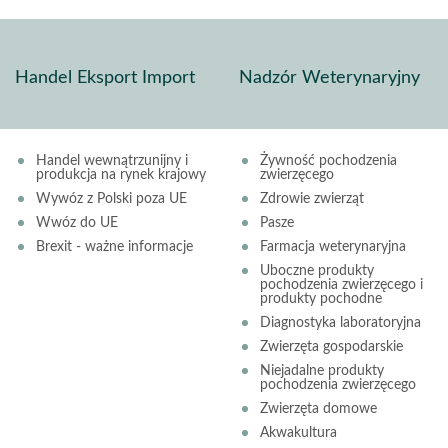
Handel Eksport Import
Nadzór Weterynaryjny
Handel wewnątrzunijny i
Żywność pochodzenia
produkcja na rynek krajowy
zwierzęcego
Wywóz z Polski poza UE
Zdrowie zwierząt
Wwóz do UE
Pasze
Brexit - ważne informacje
Farmacja weterynaryjna
Uboczne produkty
pochodzenia zwierzęcego i
produkty pochodne
Diagnostyka laboratoryjna
Zwierzęta gospodarskie
Niejadalne produkty
pochodzenia zwierzęcego
Zwierzęta domowe
Akwakultura