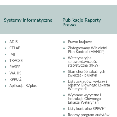
Systemy Informatyczne
Publikacje Raporty
Prawo
ADIS
Prawo krajowe
CELAB
Zintegrowany Wieloletni
Plan Kontroli (MANCP)
IMI
Weterynaryjna
TRACES
sprawozdawczość
statystyczna (RRW)
RASFF
Stan chorób zakaźnych
WAHIS
zwierząt - biuletyn
RPPUiŻ
Listy zakładów, wykazy i
rejestry Głównego Lekarza
Aplikacja IRZplus
Weterynarii
Wybrane wytyczne i
instrukcje Głównego
Lekarza Weterynarii
Listy kontrolne SPIWET
Roczny program audytów