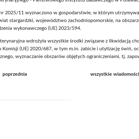
terynaryjnego - Państwowego Instytutu Badawczego w Puławac
nr 2025/11 wyznaczono w gospodarstwie, w którym utrzymywan
iat stargardzki, województwo zachodniopomorskie, na obszarze
ądzenia wykonawczego (UE) 2023/594.
erynaryjna wdrożyła wszystkie środki związane z likwidacją ch
Komisji (UE) 2020/687, w tym m.in. zabicie i utylizację świń, 
znego, wyznaczanie obszarów objętych ograniczeniami, tj. zap
poprzednia
wszystkie wiadomośc
j
pisz
f