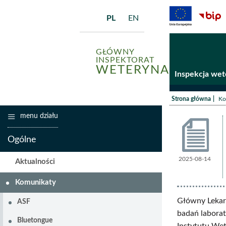
PL
EN
GŁÓWNY
INSPEKTORAT
WETERYNARII
Inspekcja wet
/
Strona główna
Ko
menu działu
Ogólne
2025-08-14
Komunik
Aktualności
Komunikaty
Główny Lekarz
ASF
badań laborat
Bluetongue