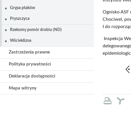
Instytutu We
Grypa ptaków
Ognisko ASF 
Pryszczyca
Chociwel, pow
I do rozporz
Rzekomy pomór drobiu (ND)
Inspekcja Wet
Wścieklizna
delegowanego 
Zastrzeżenia prawne
epidemiologic
Polityka prywatności
Deklaracja dostępności
Mapa witryny
druku
za
pd