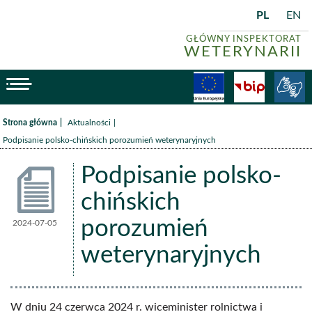
PL
EN
GŁÓWNY INSPEKTORAT
WETERYNARII
menu
Fundusze
BiP
/
/
Strona główna
Aktualności
Podpisanie polsko-chińskich porozumień weterynaryjnych
Podpisanie polsko-
chińskich
porozumień
2024-07-05
Aktualności
weterynaryjnych
W dniu 24 czerwca 2024 r. wiceminister rolnictwa i