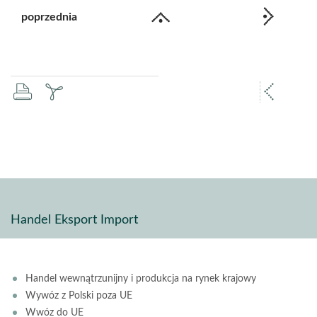
poprzednia
drukuj
zapisz
popr
pdf
stron
Handel Eksport Import
Handel wewnątrzunijny i produkcja na rynek krajowy
Wywóz z Polski poza UE
Wwóz do UE