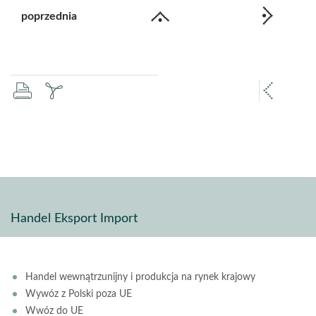
poprzednia
drukuj
zapisz
popr
pdf
stron
Handel Eksport Import
Handel wewnątrzunijny i produkcja na rynek krajowy
Wywóz z Polski poza UE
Wwóz do UE