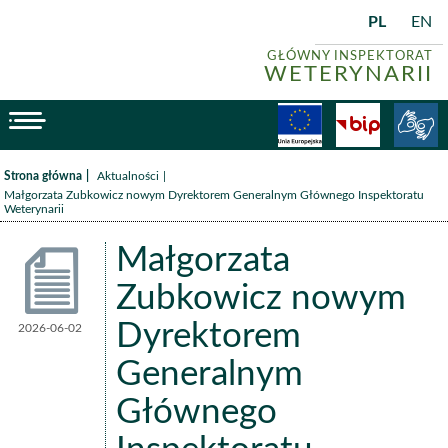
PL
EN
GŁÓWNY INSPEKTORAT
WETERYNARII
menu
Fundusze
BiP
/
/
Strona główna
Aktualności
Małgorzata Zubkowicz nowym Dyrektorem Generalnym Głównego Inspektoratu
Weterynarii
Małgorzata
Zubkowicz nowym
Dyrektorem
2026-06-02
Aktualności
Generalnym
Głównego