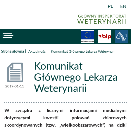
PL
EN
GŁÓWNY INSPEKTORAT
WETERYNARII
menu
Fundusze
BiP
/
/
Strona główna
Aktualności
Komunikat Głównego Lekarza Weterynarii
Komunikat
Głównego Lekarza
Weterynarii
2019-01-11
Aktualności
W związku z licznymi informacjami medialnymi
dotyczącymi kwestii polowań zbiorowych
skoordynowanych (tzw. „wielkoobszarowych”) na dziki