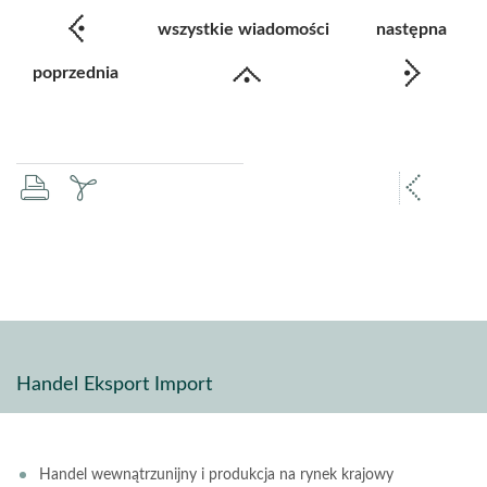
wszystkie wiadomości
następna
poprzednia
drukuj
zapisz
popr
pdf
stron
Handel Eksport Import
Handel wewnątrzunijny i produkcja na rynek krajowy