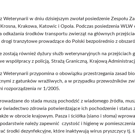
z Weterynarii w dniu dzisiejszym zwołał posiedzenie Zespołu 
z Krosna, Krakowa, Katowic i Opola. Podczas posiedzenia WLW
 odkażania środków transportu zwierząt na głównych przejści
 drogi tranzytowe prowadzące do Polski bezpośrednio z obszar
ostają również dyżury służb weterynaryjnych na przejściach gr
 współpracy z policją, Strażą Graniczną, Krajową Administrac
 Weterynarii przypomina o obowiązku przestrzegania zasad bio
tnymi z gatunków wrażliwych, a w przypadku przewoźników zwier
i rozporządzenia nr 1/2005.
rowadzane do stada muszą pochodzić z wiadomego źródła, mus
w świadectwo zdrowia potwierdzające ich pochodzenie i status
akże w obrocie krajowym. Pasza i ściółka (siano i słoma) wpr
podarstwie należy zapewnić czystość i higienę w pomieszczeni
ać środki dezynfekcyjne, które inaktywują wirus pryszczycy tj