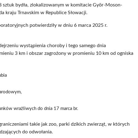
8 sztuk bydła, zlokalizowanym w komitacie Györ-Moson-
a kraju Trnavskim w Republice Słowacji.
boratoryjnych potwierdziły w dniu 6 marca 2025 r.
ejrzeniu wystąpienia choroby i tego samego dnia
ieniu 3 km i obszar zagrożony w promieniu 10 km od ogniska
ubia
narodowym,
unków wrażliwych do dnia 17 marca br.
niczeniami takie jak zoo, parki dzikich zwierząt, w których
edzających do odwołania.