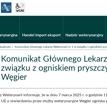
język migowy
wcag2.1
Fundusze unijne
BiP
erynaryjna
Handel import eksport
Nadzór weterynaryjny
/
tualności
Komunikat Głównego Lekarza Weterynarii nr 1 w związku z ogniskiem pry
Komunikat Głównego Lekarza
związku z ogniskiem pryszcz
Węgier
ści
 Weterynarii informuje, że w dniu 7 marca 2025 r. o godzinie
UE o stwierdzeniu przez służby weterynaryjne Węgier ogniska 