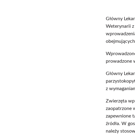
Główny Lekar
Weterynarii 
wprowadzenia
obejmujących
Wprowadzone z
prowadzone we
Główny Lekarz
parzystokopy
z wymaganiam
Zwierzęta wp
zaopatrzone 
zapewnione t
źródła. W gos
należy stosow