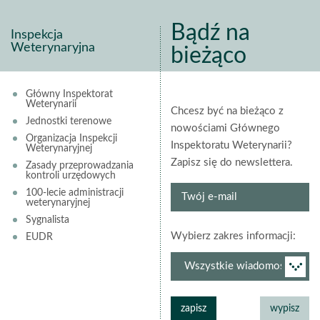
Bądź na
Inspekcja
Weterynaryjna
bieżąco
Główny Inspektorat
Weterynarii
Chcesz być na bieżąco z
Jednostki terenowe
nowościami Głównego
Organizacja Inspekcji
Inspektoratu Weterynarii?
Weterynaryjnej
Zapisz się do newslettera.
Zasady przeprowadzania
kontroli urzędowych
Twój
100-lecie administracji
weterynaryjnej
e-
Sygnalista
mail
grup
Wybierz zakres informacji:
EUDR
newsl