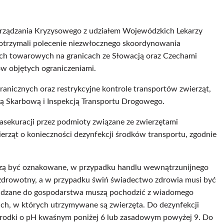
Zarządzania Kryzysowego z udziałem Wojewódzkich Lekarzy
 otrzymali polecenie niezwłocznego skoordynowania
ach towarowych na granicach ze Słowacją oraz Czechami
ów objętych ograniczeniami.
anicznych oraz restrykcyjne kontrole transportów zwierząt,
ją Skarbową i Inspekcją Transportu Drogowego.
asekuracji przez podmioty związane ze zwierzętami
ząt o konieczności dezynfekcji środków transportu, zgodnie
zą być oznakowane, w przypadku handlu wewnątrzunijnego
 zdrowotny, a w przypadku świń świadectwo zdrowia musi być
owadzane do gospodarstwa muszą pochodzić z wiadomego
ach, w których utrzymywane są zwierzęta. Do dezynfekcji
. środki o pH kwaśnym poniżej 6 lub zasadowym powyżej 9. Do