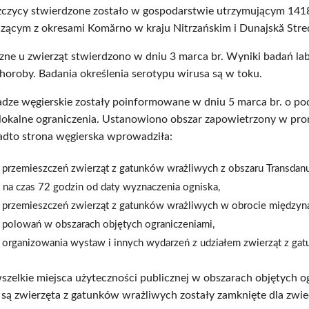
zczycy stwierdzone zostało w gospodarstwie utrzymującym 141
zącym z okresami Komărno w kraju Nitrzańskim i Dunajskă Stred
zne u zwierząt stwierdzono w dniu 3 marca br. Wyniki badań la
horoby. Badania określenia serotypu wirusa są w toku.
ze węgierskie zostały poinformowane w dniu 5 marca br. o pod
lokalne ograniczenia. Ustanowiono obszar zapowietrzony w prom
adto strona węgierska wprowadziła:
 przemieszczeń zwierząt z gatunków wrażliwych z obszaru Transdan
t na czas 72 godzin od daty wyznaczenia ogniska,
 przemieszczeń zwierząt z gatunków wrażliwych w obrocie między
 polowań w obszarach objętych ograniczeniami,
 organizowania wystaw i innych wydarzeń z udziałem zwierząt z gat
elkie miejsca użyteczności publicznej w obszarach objętych ogra
są zwierzęta z gatunków wrażliwych zostały zamknięte dla zwi