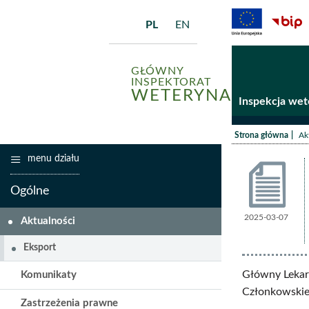
PL
EN
GŁÓWNY
INSPEKTORAT
WETERYNARII
Inspekcja wet
/
Strona główna
Ak
menu działu
Ogólne
2025-03-07
Aktualno
Aktualności
Eksport
Główny Lekarz
Komunikaty
Członkowskie 
Zastrzeżenia prawne