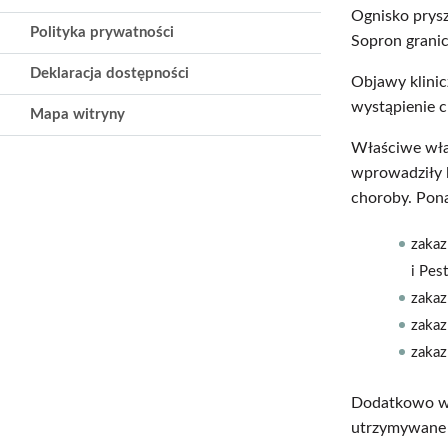
Ognisko prys
Polityka prywatności
Sopron granic
Deklaracja dostępności
Objawy klinic
wystąpienie c
Mapa witryny
Właściwe wład
wprowadziły 
choroby. Pon
zakaz
i Pes
zakaz
zakaz
zakaz
Dodatkowo wsz
utrzymywane 