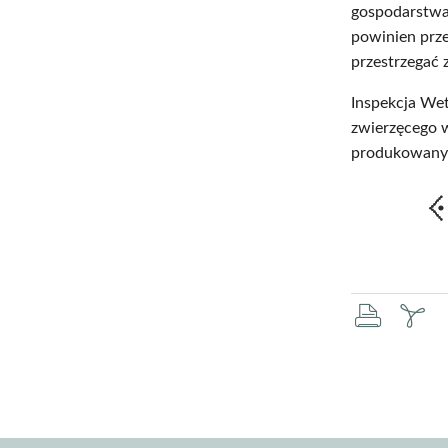
gospodarstwa
powinien prze
przestrzegać
Inspekcja Wet
zwierzęcego 
produkowany
druku
za
pd