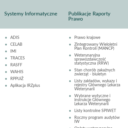
Systemy Informatyczne
Publikacje Raporty
Prawo
ADIS
Prawo krajowe
CELAB
Zintegrowany Wieloletni
Plan Kontroli (MANCP)
IMI
Weterynaryjna
TRACES
sprawozdawczość
statystyczna (RRW)
RASFF
Stan chorób zakaźnych
WAHIS
zwierząt - biuletyn
RPPUiŻ
Listy zakładów, wykazy i
rejestry Głównego Lekarza
Aplikacja IRZplus
Weterynarii
Wybrane wytyczne i
instrukcje Głównego
Lekarza Weterynarii
Listy kontrolne SPIWET
Roczny program audytów
IW