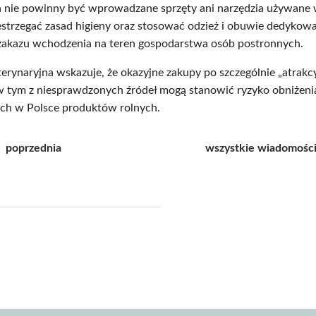
 nie powinny być wprowadzane sprzęty ani narzędzia używane w
strzegać zasad higieny oraz stosować odzież i obuwie dedykowa
 zakazu wchodzenia na teren gospodarstwa osób postronnych.
erynaryjna wskazuje, że okazyjne zakupy po szczególnie „atrak
w tym z niesprawdzonych źródeł mogą stanowić ryzyko obniżeni
ch w Polsce produktów rolnych.
poprzednia
wszystkie wiadomośc
j
pisz
f