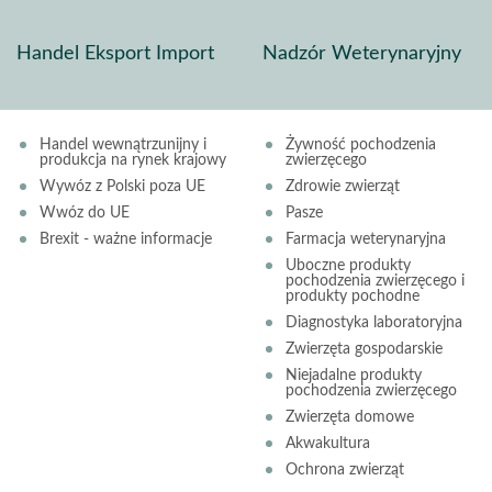
Handel Eksport Import
Nadzór Weterynaryjny
Handel wewnątrzunijny i
Żywność pochodzenia
produkcja na rynek krajowy
zwierzęcego
Wywóz z Polski poza UE
Zdrowie zwierząt
Wwóz do UE
Pasze
Brexit - ważne informacje
Farmacja weterynaryjna
Uboczne produkty
pochodzenia zwierzęcego i
produkty pochodne
Diagnostyka laboratoryjna
Zwierzęta gospodarskie
Niejadalne produkty
pochodzenia zwierzęcego
Zwierzęta domowe
Akwakultura
Ochrona zwierząt