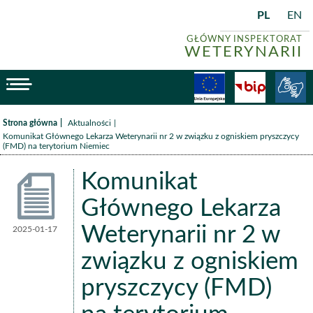
PL
EN
GŁÓWNY INSPEKTORAT
WETERYNARII
menu
Fundusze
BiP
/
/
Strona główna
Aktualności
Komunikat Głównego Lekarza Weterynarii nr 2 w związku z ogniskiem pryszczycy
(FMD) na terytorium Niemiec
Komunikat
Głównego Lekarza
Weterynarii nr 2 w
2025-01-17
Aktualności
związku z ogniskiem
pryszczycy (FMD)