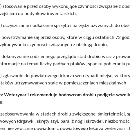
g) stosowanie przez osoby wykonujące czynności związane z obsł
wejściem do budynków inwentarskich,
h) oczyszczanie i odkażanie sprzętu i narzędzi używanych do obs
i) powstrzymanie się przez osoby, które w ciągu ostatnich 72 go
wykonywania czynności związanych z obsługą drobiu,
j) dokonywanie codziennego przeglądu stad drobiu wraz z prowa
informacje na temat liczby padłych ptaków, spadku pobierania pa
k) zgłaszanie do powiatowego lekarza weterynarii miejsc, w któr
ptaków utrzymywanych stale w pomieszczeniach mieszkalnych
z Weterynarii rekomenduje hodowcom drobiu podjęcie wszelkic
u.
aobserwowania w stadach drobiu zwiększonej śmiertelności, sp
wych (drgawki, skręty szyi, paraliż nóg i skrzydeł, niezborno
ien niezwłocznie powiadomić powiatowego lekarza weterynarii 