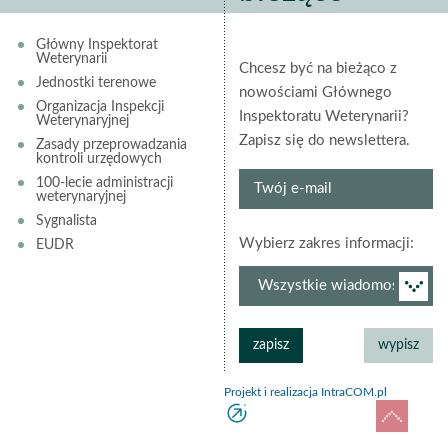
Główny Inspektorat
Weterynarii
Chcesz być na bieżąco z
Jednostki terenowe
nowościami Głównego
Organizacja Inspekcji
Inspektoratu Weterynarii?
Weterynaryjnej
Zapisz się do newslettera.
Zasady przeprowadzania
kontroli urzędowych
Twój
100-lecie administracji
weterynaryjnej
e-
Sygnalista
mail
grup
Wybierz zakres informacji:
EUDR
newsl
Projekt i realizacja IntraCOM.pl
do