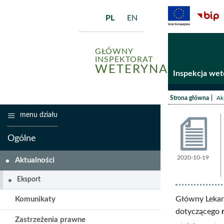
PL
EN
GŁÓWNY
INSPEKTORAT
WETERYNARII
Inspekcja wet
/
Strona główna
Ak
menu działu
Ogólne
2020-10-19
Aktualno
Aktualności
Eksport
Główny Lekarz
Komunikaty
dotyczącego
Zastrzeżenia prawne