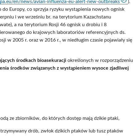
pa.eu/en/news/avian-influenza-eu-alert-new-outbreaks
).
o do Europy, co sprzyja ryzyku wystąpienia nowych ognisk
erpniu i we wrześniu br. na terytorium Kazachstanu
te), a na terytorium Rosji 46 ognisk u drobiu i 8
skierowanego do krajowych laboratoriów referencyjnych ds.
i w 2005 r. oraz w 2016 r., w niedługim czasie pojawiały się
jących środkach bioasekuracji
określonych w rozporządzeniu
enia środków związanych z wystąpieniem wysoce zjadliwej
dą ze zbiorników, do których dostęp mają dzikie ptaki,
utrzymywany drób, zwłok dzikich ptaków lub tusz ptaków