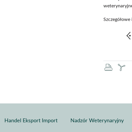
weterynaryjne
Szczegółowe i
druku
za
pd
Handel Eksport Import
Nadzór Weterynaryjny