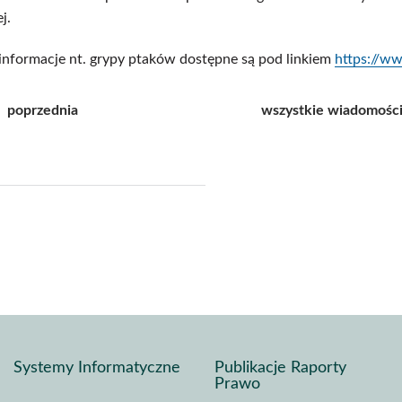
j.
nformacje nt. grypy ptaków dostępne są pod linkiem
https://w
poprzednia
wszystkie wiadomośc
j
pisz
f
Systemy Informatyczne
Publikacje Raporty
Prawo