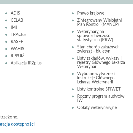
ADIS
Prawo krajowe
CELAB
Zintegrowany Wieloletni
Plan Kontroli (MANCP)
IMI
Weterynaryjna
TRACES
sprawozdawczość
statystyczna (RRW)
RASFF
Stan chorób zakaźnych
WAHIS
zwierząt - biuletyn
RPPUiŻ
Listy zakładów, wykazy i
rejestry Głównego Lekarza
Aplikacja IRZplus
Weterynarii
Wybrane wytyczne i
instrukcje Głównego
Lekarza Weterynarii
Listy kontrolne SPIWET
Roczny program audytów
IW
Opłaty weterynaryjne
trzeżone.
racja dostępności