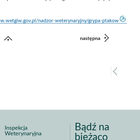
ww.wetgiw.gov.pl/nadzor-weterynaryjny/grypa-ptakow
i
następna
poprz
strona
Bądź na
Inspekcja
Weterynaryjna
bieżąco