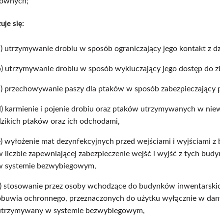
łownych;
uje się:
a) utrzymywanie drobiu w sposób ograniczający jego kontakt z dz
b) utrzymywanie drobiu w sposób wykluczający jego dostęp do z
c) przechowywanie paszy dla ptaków w sposób zabezpieczający p
d) karmienie i pojenie drobiu oraz ptaków utrzymywanych w nie
dzikich ptaków oraz ich odchodami,
e) wyłożenie mat dezynfekcyjnych przed wejściami i wyjściami 
w liczbie zapewniającej zabezpieczenie wejść i wyjść z tych bu
w systemie bezwybiegowym,
f) stosowanie przez osoby wchodzące do budynków inwentarskich
obuwia ochronnego, przeznaczonych do użytku wyłącznie w dany
utrzymywany w systemie bezwybiegowym,