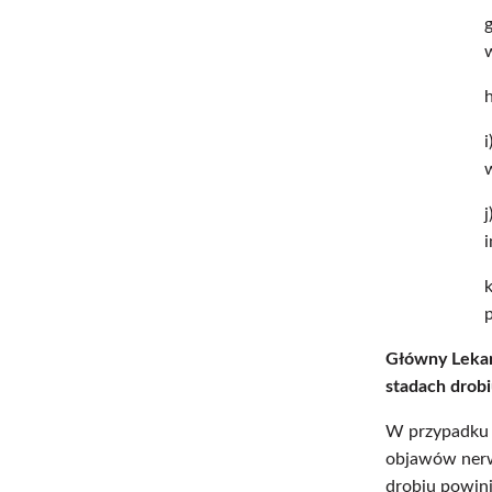
Główny Lekar
stadach drobi
W przypadku z
objawów nerwo
drobiu powin