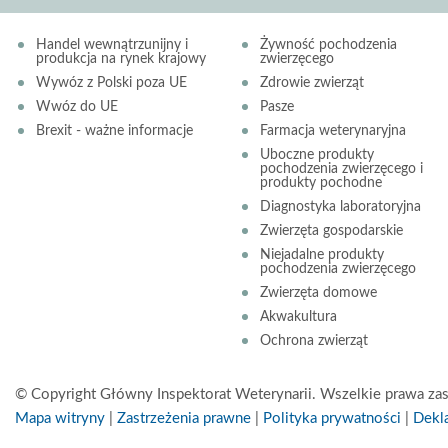
Handel wewnątrzunijny i
Żywność pochodzenia
produkcja na rynek krajowy
zwierzęcego
Wywóz z Polski poza UE
Zdrowie zwierząt
Wwóz do UE
Pasze
Brexit - ważne informacje
Farmacja weterynaryjna
Uboczne produkty
pochodzenia zwierzęcego i
produkty pochodne
Diagnostyka laboratoryjna
Zwierzęta gospodarskie
Niejadalne produkty
pochodzenia zwierzęcego
Zwierzęta domowe
Akwakultura
Ochrona zwierząt
© Copyright Główny Inspektorat Weterynarii. Wszelkie prawa zas
Mapa witryny
|
Zastrzeżenia prawne
|
Polityka prywatności
|
Dekla