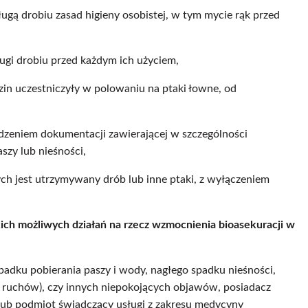
ugą drobiu zasad higieny osobistej, w tym mycie rąk przed
ługi drobiu przed każdym ich użyciem,
dzin uczestniczyły w polowaniu na ptaki łowne, od
dzeniem dokumentacji zawierającej w szczególności
szy lub nieśności,
ych jest utrzymywany drób lub inne ptaki, z wyłączeniem
h możliwych działań na rzecz wzmocnienia bioasekuracji w
adku pobierania paszy i wody, nagłego spadku nieśności,
ść ruchów), czy innych niepokojących objawów, posiadacz
lub podmiot świadczący usługi z zakresu medycyny