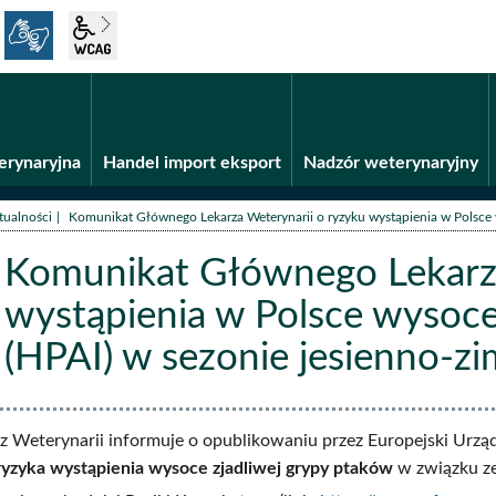
język migowy
wcag2.1
Fundusze unijne
BiP
erynaryjna
Handel import eksport
Nadzór weterynaryjny
/
tualności
Komunikat Głównego Lekarza Weterynarii o ryzyku wystąpienia w Polsce
Komunikat Głównego Lekarza
wystąpienia w Polsce wysoce
(HPAI) w sezonie jesienno
ści
 Weterynarii informuje o opublikowaniu przez Europejski Urzą
ryzyka wystąpienia wysoce zjadliwej grypy ptaków
w związku ze