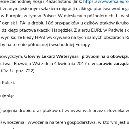
enie zachodniej Rosji i Kazachstanu (link:
https://www.efsa.euro
st znanym jesiennym szlakiem migracji dzikiego ptactwa wodneg
w Europie, w tym w Polsce. W miesiącach późnoletnich, tj. w si
 ognisk HPAI u drobiu i 86 przypadków u dzików ptaków (krukowa
dzikiego ptactwa (kaczki i łabędzie). Z alertu EURL w Padwie 
wynika, że kiedy HPAI wykrywano na tych samych obszarach Rosj
by na terenie północnej i wschodniej Europy.
 powyższym,
Główny Lekarz Weterynarii przypomina o obowiązu
ictwa i Rozwoju Wsi z dnia 4 kwietnia 2017 r.
w sprawie zarządz
(Dz. U. poz. 722).
 Polski:
uje się:
a) pojenia drobiu oraz ptaków utrzymywanych przez człowieka wo
b) wnoszenia i wwożenia na teren gospodarstwa, w którym jest 