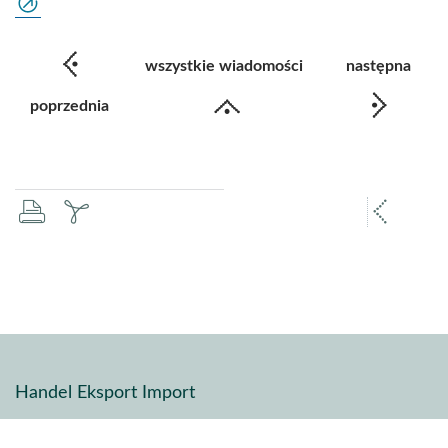
wszystkie wiadomości
następna
poprzednia
drukuj
zapisz
popr
pdf
stron
Handel Eksport Import