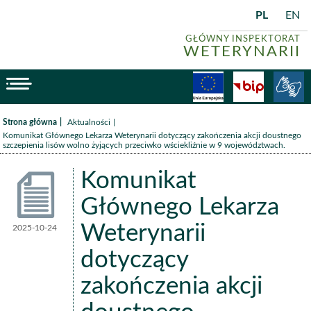
PL
EN
GŁÓWNY INSPEKTORAT
WETERYNARII
menu
Fundusze
BiP
/
/
Strona główna
Aktualności
Komunikat Głównego Lekarza Weterynarii dotyczący zakończenia akcji doustnego
szczepienia lisów wolno żyjących przeciwko wściekliźnie w 9 województwach.
Komunikat
Głównego Lekarza
Weterynarii
2025-10-24
Aktualności
dotyczący
zakończenia akcji