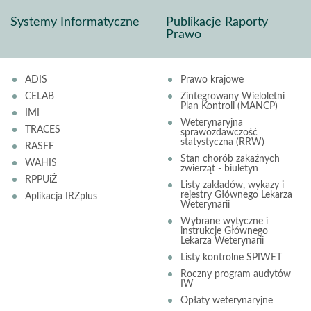
Systemy Informatyczne
Publikacje Raporty
Prawo
ADIS
Prawo krajowe
CELAB
Zintegrowany Wieloletni
Plan Kontroli (MANCP)
IMI
Weterynaryjna
TRACES
sprawozdawczość
statystyczna (RRW)
RASFF
Stan chorób zakaźnych
WAHIS
zwierząt - biuletyn
RPPUiŻ
Listy zakładów, wykazy i
rejestry Głównego Lekarza
Aplikacja IRZplus
Weterynarii
Wybrane wytyczne i
instrukcje Głównego
Lekarza Weterynarii
Listy kontrolne SPIWET
Roczny program audytów
IW
Opłaty weterynaryjne