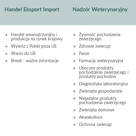
Handel Eksport Import
Nadzór Weterynaryjny
Handel wewnątrzunijny i
Żywność pochodzenia
produkcja na rynek krajowy
zwierzęcego
Wywóz z Polski poza UE
Zdrowie zwierząt
Wwóz do UE
Pasze
Brexit - ważne informacje
Farmacja weterynaryjna
Uboczne produkty
pochodzenia zwierzęcego i
produkty pochodne
Diagnostyka laboratoryjna
Zwierzęta gospodarskie
Niejadalne produkty
pochodzenia zwierzęcego
Zwierzęta domowe
Akwakultura
Ochrona zwierząt