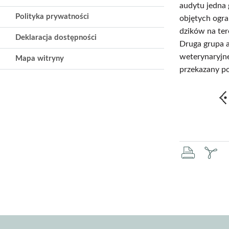
audytu jedna 
Polityka prywatności
objętych ogra
dzików na te
Deklaracja dostępności
Druga grupa a
weterynaryjn
Mapa witryny
przekazany po
druku
za
pd