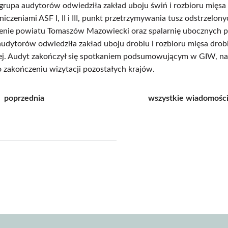
grupa audytorów odwiedziła zakład uboju świń i rozbioru mięs
niczeniami ASF I, II i III, punkt przetrzymywania tusz odstrzelo
renie powiatu Tomaszów Mazowiecki oraz spalarnię ubocznych 
udytorów odwiedziła zakład uboju drobiu i rozbioru mięsa drobi
ej. Audyt zakończył się spotkaniem podsumowującym w GIW, na 
 zakończeniu wizytacji pozostałych krajów.
poprzednia
wszystkie wiadomośc
j
pisz
f