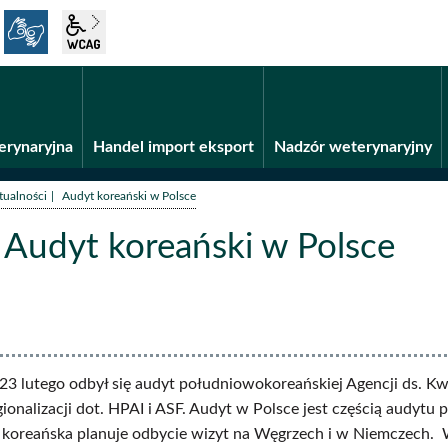
język migowy
wcag2.1
Fundusze unijne
BiP
erynaryjna
Handel import eksport
Nadzór weterynaryjny
/
tualności
Audyt koreański w Polsce
Audyt koreański w Polsce
ści
3 lutego odbył się audyt południowokoreańskiej Agencji ds. Kw
ionalizacji dot. HPAI i ASF. Audyt w Polsce jest częścią audyt
 koreańska planuje odbycie wizyt na Węgrzech i w Niemczech. W