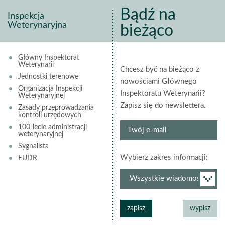
Bądź na
Inspekcja
Weterynaryjna
bieżąco
Główny Inspektorat
Weterynarii
Chcesz być na bieżąco z
Jednostki terenowe
nowościami Głównego
Organizacja Inspekcji
Inspektoratu Weterynarii?
Weterynaryjnej
Zapisz się do newslettera.
Zasady przeprowadzania
kontroli urzędowych
Twój
100-lecie administracji
weterynaryjnej
e-
Sygnalista
mail
grup
Wybierz zakres informacji:
EUDR
newsl