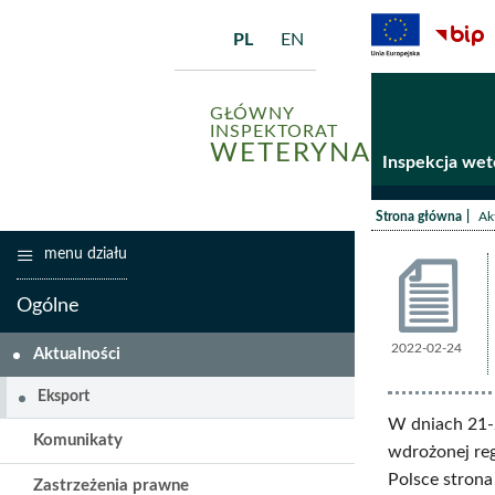
PL
EN
GŁÓWNY
INSPEKTORAT
WETERYNARII
Inspekcja wet
/
Strona główna
Ak
menu działu
Ogólne
2022-02-24
Aktualno
Aktualności
Eksport
W dniach 21-2
Komunikaty
wdrożonej reg
Polsce strona
Zastrzeżenia prawne