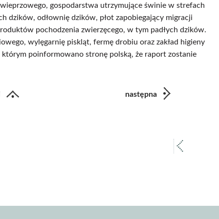
a wieprzowego, gospodarstwa utrzymujące świnie w strefach
nych dzików, odłownię dzików, płot zapobiegający migracji
produktów pochodzenia zwierzęcego, w tym padłych dzików.
owego, wylęgarnię piskląt, fermę drobiu oraz zakład higieny
którym poinformowano stronę polską, że raport zostanie
i
następna
poprz
strona