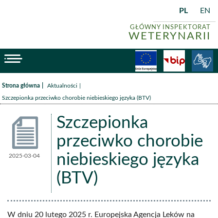
PL
EN
GŁÓWNY INSPEKTORAT
WETERYNARII
menu
Fundusze
BiP
/
/
Strona główna
Aktualności
Szczepionka przeciwko chorobie niebieskiego języka (BTV)
Szczepionka
przeciwko chorobie
niebieskiego języka
2025-03-04
Aktualności
(BTV)
W dniu 20 lutego 2025 r. Europejska Agencja Leków na