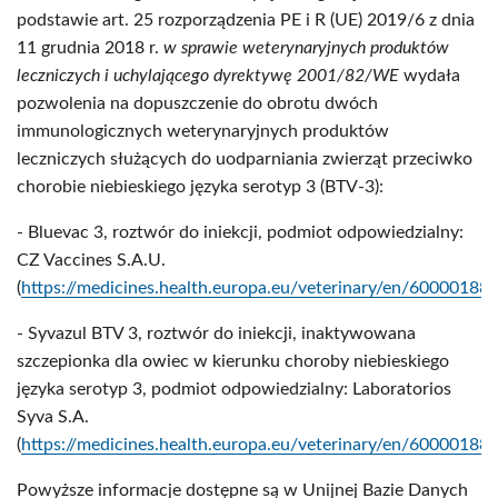
podstawie art. 25 rozporządzenia PE i R (UE) 2019/6 z dnia
11 grudnia 2018 r.
w sprawie weterynaryjnych produktów
leczniczych i uchylającego dyrektywę 2001/82/WE
wydała
pozwolenia na dopuszczenie do obrotu dwóch
immunologicznych weterynaryjnych produktów
leczniczych służących do uodparniania zwierząt przeciwko
chorobie niebieskiego języka serotyp 3 (BTV-3):
- Bluevac 3, roztwór do iniekcji, podmiot odpowiedzialny:
CZ Vaccines S.A.U.
(
https://medicines.health.europa.eu/veterinary/en/60000188
- Syvazul BTV 3, roztwór do iniekcji, inaktywowana
szczepionka dla owiec w kierunku choroby niebieskiego
języka serotyp 3, podmiot odpowiedzialny: Laboratorios
Syva S.A.
(
https://medicines.health.europa.eu/veterinary/en/60000188
Powyższe informacje dostępne są w Unijnej Bazie Danych