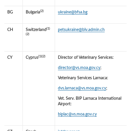
(2)
BG
Bulgaria
ukraine@bfsa.bg
(1)
CH
Switzerland
petsukraine@blv.admin.ch
(2)
(1)(2)
CY
Cyprus
Director of Veterinary Services:
director@vs.moa.gov.cy
;
Veterinary Services Larnaca:
dvs.larnaca@vs.moa.gov.cy
;
Vet. Serv. BIP Larnaca International
Airport:
biplac@vs.moa.gov.cy