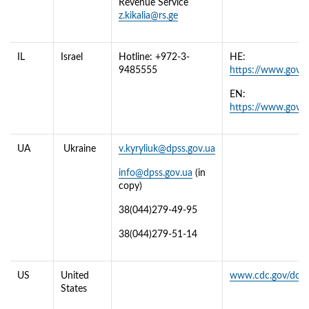
Revenue Service
z.kikalia@rs.ge
IL
Israel
Hotline: +972-3-
HE:
9485555
https://www.gov.i
EN:
https://www.gov.il
UA
Ukraine
v.kyryliuk@dpss.gov.ua
info@dpss.gov.ua
(in
copy)
38(044)279-49-95
38(044)279-51-14
US
United
www.cdc.gov/dogp
States