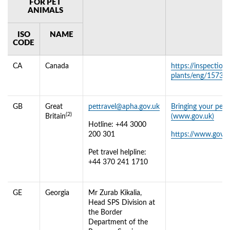
FOR PET
ANIMALS
ISO
NAME
CODE
CA
Canada
https://inspection
plants/eng/1573
GB
Great
pettravel@apha.gov.uk
Bringing your pet 
(2)
Britain
(www.gov.uk)
Hotline: +44 3000
200 301
https://www.gov.u
Pet travel helpline:
+44 370 241 1710
GE
Georgia
Mr Zurab Kikalia,
Head SPS Division at
the Border
Department of the