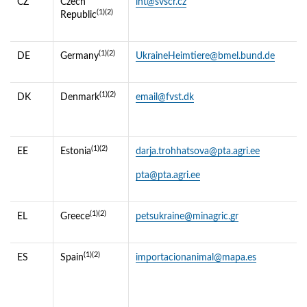
CZ
Czech
int@svscr.cz
(1)(2)
Republic
(1)(2)
DE
Germany
UkraineHeimtiere@bmel.bund.de
(1)(2)
DK
Denmark
email@fvst.dk
(1)(2)
EE
Estonia
darja.trohhatsova@pta.agri.ee
pta@pta.agri.ee
(1)(2)
EL
Greece
petsukraine@minagric.gr
(1)(2)
ES
Spain
importacionanimal@mapa.es