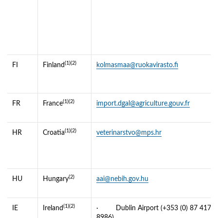
(1)(2)
FI
Finland
kolmasmaa@ruokavirasto.fi
(1)(2)
FR
France
import.dgal@agriculture.gouv.fr
(1)(2)
HR
Croatia
veterinarstvo@mps.hr
(2)
HU
Hungary
aai@nebih.gov.hu
(1)(2)
IE
Ireland
· Dublin Airport (+353 (0) 87 417
8986)