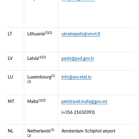
(1)(2)
LT
Lithuania
ukrainepets@vmvt.lt
(1)(2)
LV
Latvia
pasts@pvd.gov.lv
(1)
LU
Luxembourg
info@asv.etat.lu
(2)
(1)(2)
MT
Malta
petstravel.mafa@gov.mt
(+356 21650393)
(1)
NL
Netherlands
Amsterdam-Schiphol airport
(2)