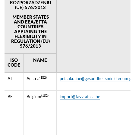
ROZPORZĄDZENIU
(UE) 576/2013
MEMBER STATES
AND EEA/EFTA
COUNTRIES
APPLYING THE
FLEXIBILITY IN
REGULATION (EU)
576/2013
ISO
NAME
CODE
(1)(2)
AT
Austria
petsukraine@gesundheitsministerium.gv.
(1)(2)
BE
Belgium
import@favv-afsca.be