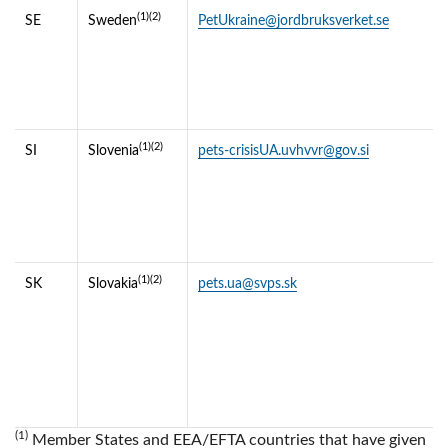
(1)(2)
SE
Sweden
PetUkraine@jordbruksverket.se
(1)(2)
SI
Slovenia
pets-crisisUA.uvhvvr@gov.si
(1)(2)
SK
Slovakia
pets.ua@svps.sk
(1)
Member States and EEA/EFTA countries that have given