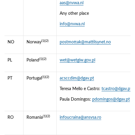
aas@nvwa.nl
Any other place
info@nvwa.nl
(1)(2)
NO
Norway
postmottak@mattilsynet.no
(1)(2)
PL
Poland
wet@wetgiw.gov.pl
(1)(2)
PT
Portugal
acsccdim@dgav.pt
Teresa Mello e Castro:
tcastro@dgav.pt
Paula Domingos:
pdomingos@dgav.pt
(1)(2)
RO
Romania
infoucraina@ansvsa.ro