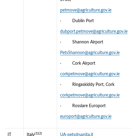
petmove@agriculture.gov.ie
· Dublin Port
dubport.petmove@agriculture.gov.ie
· Shannon Airport
PetsShannon@agriculture.gov.ie
· Cork Airport
corkpetmove@agriculture.gov.ie
· Ringaskiddy Port, Cork
corkpetmove@agriculture.gov.ie
· Rosslare Europort
europort@agriculture.gov.ie
(1)(2)
IT
Italy
UA-pets@sanita.it