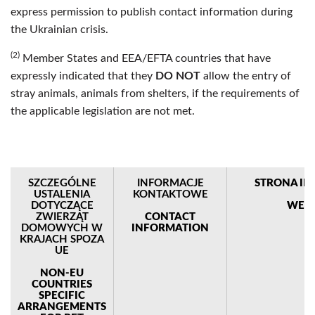
express permission to publish contact information during
the Ukrainian crisis.
(2)
Member States and EEA/EFTA countries that have
expressly indicated that they
DO NOT
allow the entry of
stray animals, animals from shelters, if the requirements of
the applicable legislation are not met.
SZCZEGÓLNE
INFORMACJE
STRONA IN
USTALENIA
KONTAKTOWE
DOTYCZĄCE
WEB 
ZWIERZĄT
CONTACT
DOMOWYCH W
INFORMATION
KRAJACH SPOZA
UE
NON-EU
COUNTRIES
SPECIFIC
ARRANGEMENTS