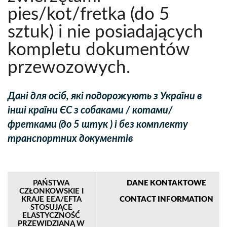
pies/kot/fretka (do 5
sztuk) i nie posiadających
kompletu dokumentów
przewozowych.
Дані для осіб, які подорожують з України в
інші країни ЄС з собаками / котами/
фретками (до 5 штук ) і без комплекту
транспортних документів
PAŃSTWA
DANE KONTAKTOWE
CZŁONKOWSKIE I
KRAJE EEA/EFTA
CONTACT INFORMATION
STOSUJĄCE
ELASTYCZNOŚĆ
PRZEWIDZIANĄ W