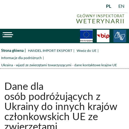
PL
EN
GŁÓWNY INSPEKTORAT
WETERYNARII
menu
Fundusze
BiP
/
/
/
Strona główna
HANDEL IMPORT EKSPORT
Wwóz do UE
/
Informacje dla podróżnych
Ukraina - wjazd ze zwierzętami towarzyszącymi - dane kontaktowe krajów UE
Dane dla
osób podróżujących z
Ukrainy do innych krajów
członkowskich UE ze
zwierzętami