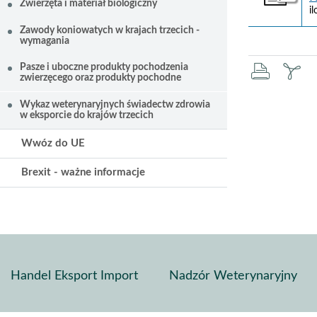
Zwierzęta i materiał biologiczny
i
Zawody koniowatych w krajach trzecich -
wymagania
druku
za
Pasze i uboczne produkty pochodzenia
zwierzęcego oraz produkty pochodne
pd
Wykaz weterynaryjnych świadectw zdrowia
w eksporcie do krajów trzecich
Wwóz do UE
Brexit - ważne informacje
Handel Eksport Import
Nadzór Weterynaryjny