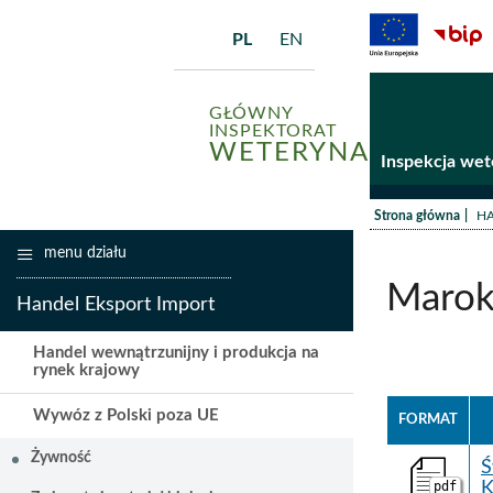
PL
EN
GŁÓWNY
INSPEKTORAT
WETERYNARII
Inspekcja wet
/
Strona główna
HA
menu działu
Maro
Handel Eksport Import
Handel wewnątrzunijny i produkcja na
rynek krajowy
Wywóz z Polski poza UE
FORMAT
Żywność
Ś
pdf
K