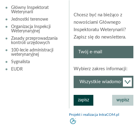
Główny Inspektorat
Weterynarii
Chcesz być na bieżąco z
Jednostki terenowe
nowościami Głównego
Organizacja Inspekcji
Inspektoratu Weterynarii?
Weterynaryjnej
Zapisz się do newslettera.
Zasady przeprowadzania
kontroli urzędowych
Twój
100-lecie administracji
weterynaryjnej
e-
Sygnalista
mail
grup
Wybierz zakres informacji:
EUDR
newsl
Projekt i realizacja IntraCOM.pl