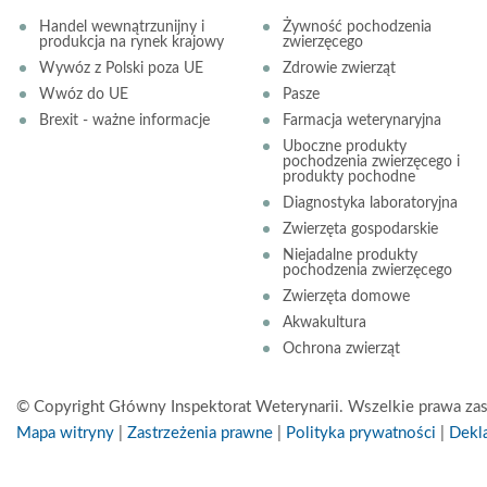
Handel wewnątrzunijny i
Żywność pochodzenia
produkcja na rynek krajowy
zwierzęcego
Wywóz z Polski poza UE
Zdrowie zwierząt
Wwóz do UE
Pasze
Brexit - ważne informacje
Farmacja weterynaryjna
Uboczne produkty
pochodzenia zwierzęcego i
produkty pochodne
Diagnostyka laboratoryjna
Zwierzęta gospodarskie
Niejadalne produkty
pochodzenia zwierzęcego
Zwierzęta domowe
Akwakultura
Ochrona zwierząt
© Copyright Główny Inspektorat Weterynarii. Wszelkie prawa zas
Mapa witryny
|
Zastrzeżenia prawne
|
Polityka prywatności
|
Dekla