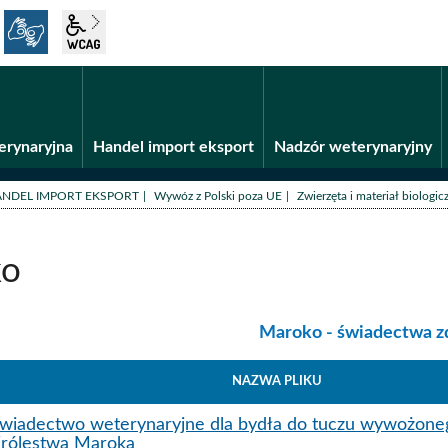
język migowy
wcag2.1
Fundusze unijne
BiP
erynaryjna
Handel import eksport
Nadzór weterynaryjny
/
/
NDEL IMPORT EKSPORT
Wywóz z Polski poza UE
Zwierzęta i materiał biologic
ko
kategoria:
Maroko - świadectwa z
NAZWA PLIKU
wiadectwo weterynaryjne dla bydła do tuczu wywożone
rólestwa Maroka