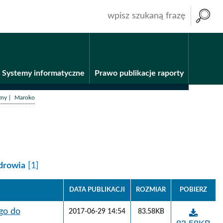
wpisz
szukaną
frazę
Systemy informatyczne
Prawo publikacje raporty
/
zny
Maroko
drowia
[1]
DATA PUBLIKACJI
ROZMIAR
POBIERZ
go do
2017-06-29 14:54
83.58KB