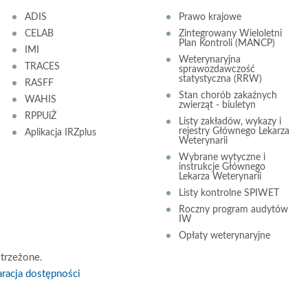
ADIS
Prawo krajowe
CELAB
Zintegrowany Wieloletni
Plan Kontroli (MANCP)
IMI
Weterynaryjna
TRACES
sprawozdawczość
statystyczna (RRW)
RASFF
Stan chorób zakaźnych
WAHIS
zwierząt - biuletyn
RPPUiŻ
Listy zakładów, wykazy i
rejestry Głównego Lekarza
Aplikacja IRZplus
Weterynarii
Wybrane wytyczne i
instrukcje Głównego
Lekarza Weterynarii
Listy kontrolne SPIWET
Roczny program audytów
IW
Opłaty weterynaryjne
trzeżone.
racja dostępności