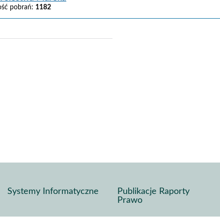
lość pobrań:
1182
j
pisz
f
Systemy Informatyczne
Publikacje Raporty
Prawo