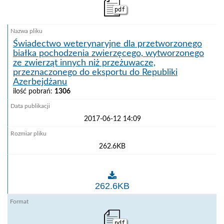
pdf
Świadectwo weterynaryjne dla przetworzonego
białka pochodzenia zwierzęcego, wytworzonego
ze zwierząt innych niż przeżuwacze,
przeznaczonego do eksportu do Republiki
Azerbejdżanu
ilość pobrań:
1306
2017-06-12 14:09
262.6KB
Świadectwo weterynaryjne dla przetworzonego białk
262.6KB
pdf