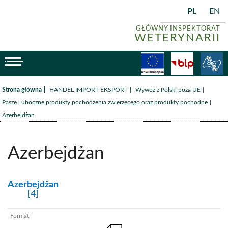
PL
EN
GŁÓWNY INSPEKTORAT
WETERYNARII
menu
Fundusze
BiP
/
/
/
Strona główna
HANDEL IMPORT EKSPORT
Wywóz z Polski poza UE
/
Pasze i uboczne produkty pochodzenia zwierzęcego oraz produkty pochodne
Azerbejdżan
Azerbejdżan
kategoria:
Azerbejdżan
[4]