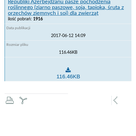
Republiki Azerbejdżanu pasze pochodzenia
roślinnego (ziarno paszowe, soja, tapioka, śruta z
orzechów ziemnych i soi) dla zwierząt
ilość pobrań:
1916
2017-06-12 14:09
116.46KB
Świadectwo weterynaryjne na eksportowane do Republ
116.46KB
drukuj
zapisz
popr
pdf
stron