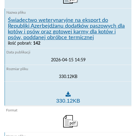
Świadectwo weterynaryjne na eksport do
Republiki Azerbejdżanu dodatków paszowych dla
kotów i psów oraz gotowej karmy dla kotów i
psów, poddanej obróbce termicznej
ilość pobrań:
142
2026-04-15 14:59
330.12KB
Świadectwo weterynaryjne na eksport do Republiki 
330.12KB
pdf