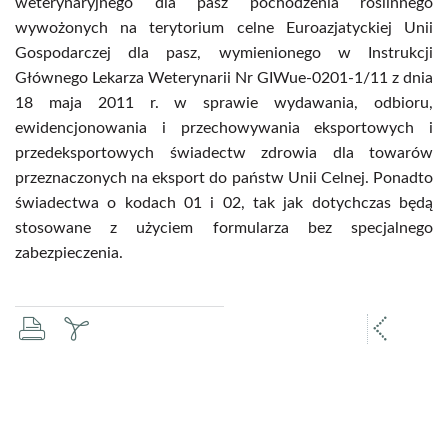
weterynaryjnego dla pasz pochodzenia roślinnego
wywożonych na terytorium celne Euroazjatyckiej Unii
Gospodarczej dla pasz, wymienionego w Instrukcji
Głównego Lekarza Weterynarii Nr GIWue-0201-1/11 z dnia
18 maja 2011 r. w sprawie wydawania, odbioru,
ewidencjonowania i przechowywania eksportowych i
przedeksportowych świadectw zdrowia dla towarów
przeznaczonych na eksport do państw Unii Celnej. Ponadto
świadectwa o kodach 01 i 02, tak jak dotychczas będą
stosowane z użyciem formularza bez specjalnego
zabezpieczenia.
drukuj
zapisz
popr
pdf
stron