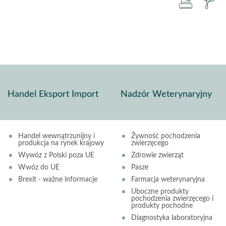
druku
za
pd
Handel Eksport Import
Nadzór Weterynaryjny
Handel wewnątrzunijny i
Żywność pochodzenia
produkcja na rynek krajowy
zwierzęcego
Wywóz z Polski poza UE
Zdrowie zwierząt
Wwóz do UE
Pasze
Brexit - ważne informacje
Farmacja weterynaryjna
Uboczne produkty
pochodzenia zwierzęcego i
produkty pochodne
Diagnostyka laboratoryjna