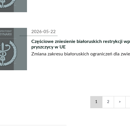
2026-05-22
Częściowe zniesienie białoruskich restrykcji 
pryszczycy w UE
Zmiana zakresu białoruskich ograniczeń dla zwi
Komunikaty
Komunikat
Nast
1
2
-
-
strona
strona