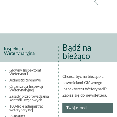
poprz
strona
Bądź na
Inspekcja
Weterynaryjna
bieżąco
Główny Inspektorat
Weterynarii
Chcesz być na bieżąco z
Jednostki terenowe
nowościami Głównego
Organizacja Inspekcji
Inspektoratu Weterynarii?
Weterynaryjnej
Zapisz się do newslettera.
Zasady przeprowadzania
kontroli urzędowych
Twój
100-lecie administracji
weterynaryjnej
e-
Sygnalista