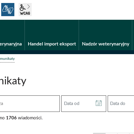
język migowy
wcag2.1
Fundusze unijne
BiP
erynaryjna
Handel import eksport
Nadzór weterynaryjny
munikaty
ikaty
Data
Data
od
do
(RRRR-
(RRRR-
ono
1706
wiadomości.
MM-
MM-
DD)
DD)