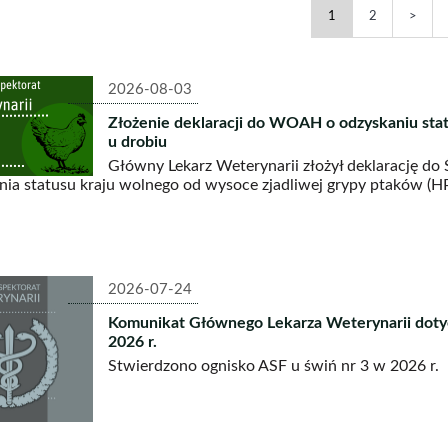
Komunikaty
Komunikat
Nast
1
2
-
-
strona
strona
2026-08-03
Złożenie deklaracji do WOAH o odzyskaniu stat
u drobiu
Główny Lekarz Weterynarii złożył deklarację d
nia statusu kraju wolnego od wysoce zjadliwej grypy ptaków (HP
2026-07-24
Komunikat Głównego Lekarza Weterynarii dotyc
2026 r.
Stwierdzono ognisko ASF u świń nr 3 w 2026 r.