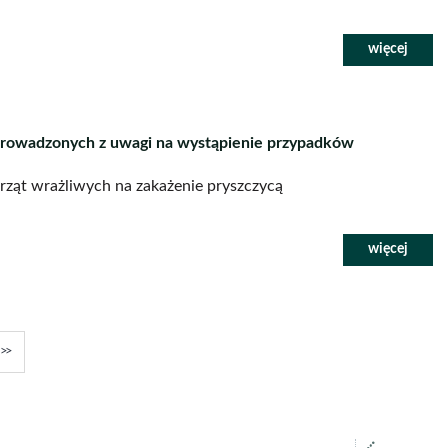
wprowadzonych z uwagi na wystąpienie przypadków
erząt wrażliwych na zakażenie pryszczycą
y
ępna
Ostatnia