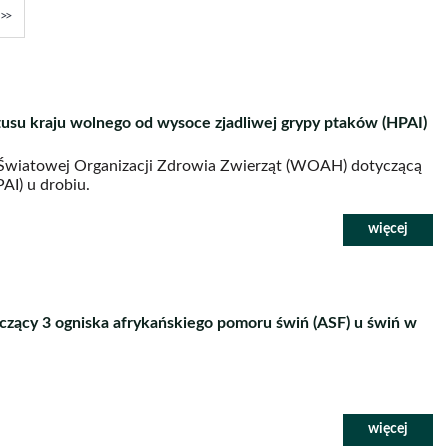
y
ępna
Ostatnia
usu kraju wolnego od wysoce zjadliwej grypy ptaków (HPAI)
o Światowej Organizacji Zdrowia Zwierząt (WOAH) dotyczącą
AI) u drobiu.
zący 3 ogniska afrykańskiego pomoru świń (ASF) u świń w