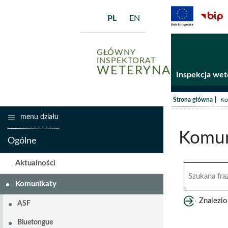
PL
EN
GŁÓWNY
INSPEKTORAT
WETERYNARII
Inspekcja wet
/
Strona główna
Ko
menu działu
Komun
Ogólne
Aktualności
Szukana
fraza
Komunikaty
Znalezi
ASF
Bluetongue