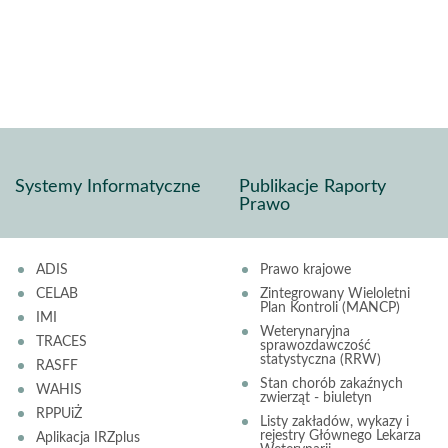
j
pisz
f
Systemy Informatyczne
Publikacje Raporty
Prawo
ADIS
Prawo krajowe
CELAB
Zintegrowany Wieloletni
Plan Kontroli (MANCP)
IMI
Weterynaryjna
TRACES
sprawozdawczość
statystyczna (RRW)
RASFF
Stan chorób zakaźnych
WAHIS
zwierząt - biuletyn
RPPUiŻ
Listy zakładów, wykazy i
rejestry Głównego Lekarza
Aplikacja IRZplus