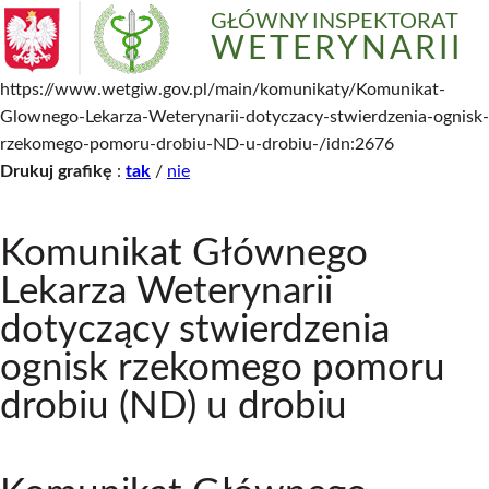
GŁÓWNY INSPEKTORAT
WETERYNARII
https://www.wetgiw.gov.pl/main/komunikaty/Komunikat-
Glownego-Lekarza-Weterynarii-dotyczacy-stwierdzenia-ognisk-
rzekomego-pomoru-drobiu-ND-u-drobiu-/idn:2676
Drukuj grafikę
:
tak
/
nie
Komunikat Głównego
Lekarza Weterynarii
dotyczący stwierdzenia
ognisk rzekomego pomoru
drobiu (ND) u drobiu