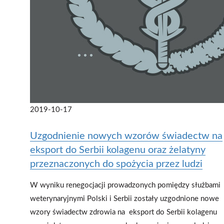
2019-10-17
Uzgodnienie nowych wzorów świadectw na
eksport do Serbii kolagenu oraz żelatyny
przeznaczonych do spożycia przez ludzi
W wyniku renegocjacji prowadzonych pomiędzy służbami
weterynaryjnymi Polski i Serbii zostały uzgodnione nowe
wzory świadectw zdrowia na eksport do Serbii kolagenu