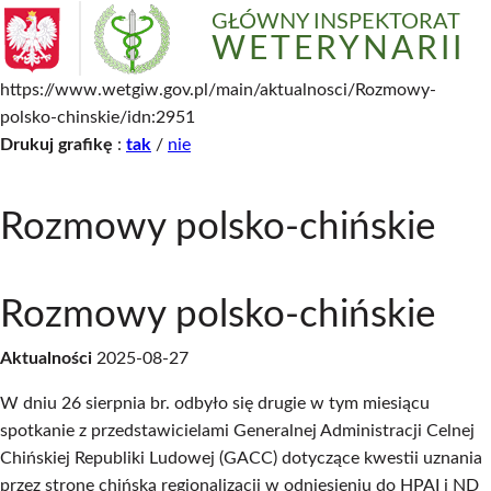
GŁÓWNY INSPEKTORAT
WETERYNARII
https://www.wetgiw.gov.pl/main/aktualnosci/Rozmowy-
polsko-chinskie/idn:2951
Drukuj grafikę
:
tak
/
nie
Rozmowy polsko-chińskie
Rozmowy polsko-chińskie
Aktualności
2025-08-27
W dniu 26 sierpnia br. odbyło się drugie w tym miesiącu
spotkanie z przedstawicielami Generalnej Administracji Celnej
Chińskiej Republiki Ludowej (GACC) dotyczące kwestii uznania
przez stronę chińską regionalizacji w odniesieniu do HPAI i ND