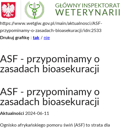
GŁÓWNY INSPEKTORAT
WETERYNARII
https://www.wetgiw.gov.pl/main/aktualnosci/ASF-
przypominamy-o-zasadach-bioasekuracji/idn:2533
Drukuj grafikę
:
tak
/
nie
ASF - przypominamy o
zasadach bioasekuracji
ASF - przypominamy o
zasadach bioasekuracji
Aktualności
2024-06-11
Ognisko afrykańskiego pomoru świń (ASF) to strata dla